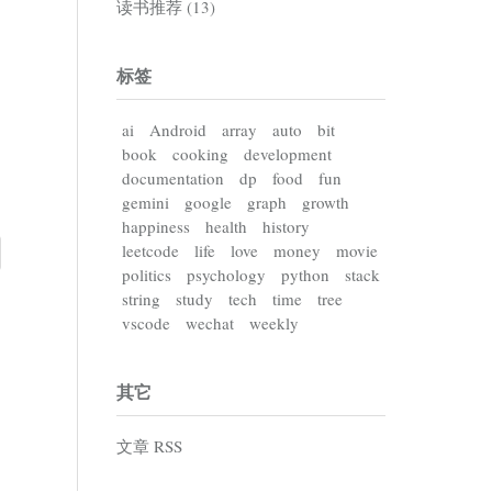
读书推荐 (13)
标签
ai
Android
array
auto
bit
book
cooking
development
documentation
dp
food
fun
gemini
google
graph
growth
happiness
health
history
leetcode
life
love
money
movie
politics
psychology
python
stack
string
study
tech
time
tree
vscode
wechat
weekly
其它
文章 RSS