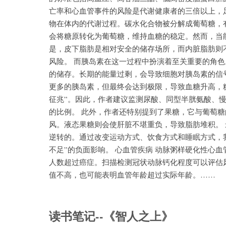
亡率和心血管事件的风险是代谢健康者的三倍以上，足
物在体内的代谢过程。碳水化合物被分解成葡萄糖，
会将糖原转化为葡萄糖，维持血糖的稳定。然而，当
是，皮下脂肪是相对安全的储存场所，而内脏脂肪则
风险。 而胰岛素在这一过程中扮演着至关重要的角
的储存。长期的能量过剩，会导致细胞对胰岛素的信
更多的胰岛素，但最终会达到极限，导致血糖升高，
征兆”。因此，作者建议监测尿酸、同型半胱氨酸、
的比例。 此外，作者还特别提到了果糖，它与葡萄
风。液态果糖则会使肝脏不堪重负，导致脂肪堆积。
逆转的。通过改变运动方式、饮食方式和睡眠方式，我
不足”的负面影响。 心血管疾病 动脉粥样硬化性心血管
人数超过癌症。扫描检测冠状动脉钙化程度可以评估
值不高，也可能表明血管年龄超过实际年龄。……
读书笔记--《智人之上》