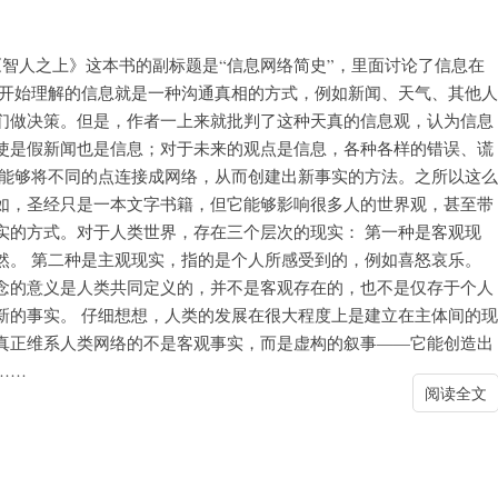
《智人之上》这本书的副标题是“信息网络简史”，里面讨论了信息在
一开始理解的信息就是一种沟通真相的方式，例如新闻、天气、其他人
们做决策。但是，作者一上来就批判了这种天真的信息观，认为信息
使是假新闻也是信息；对于未来的观点是信息，各种各样的错误、谎
种能够将不同的点连接成网络，从而创建出新事实的方法。之所以这么
如，圣经只是一本文字书籍，但它能够影响很多人的世界观，甚至带
实的方式。对于人类世界，存在三个层次的现实： 第一种是客观现
然。 第二种是主观现实，指的是个人所感受到的，例如喜怒哀乐。
念的意义是人类共同定义的，并不是客观存在的，也不是仅存于个人
新的事实。 仔细想想，人类的发展在很大程度上是建立在主体间的现
真正维系人类网络的不是客观事实，而是虚构的叙事——它能创造出
……
阅读全文