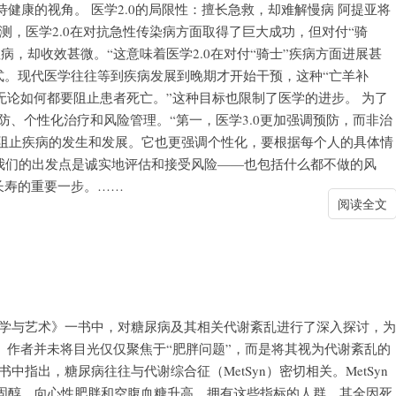
健康的视角。 医学2.0的局限性：擅长急救，却难解慢病 阿提亚将
测，医学2.0在对抗急性传染病方面取得了巨大成功，但对付“骑
，却收效甚微。“这意味着医学2.0在对付“骑士”疾病方面进展甚
式。现代医学往往等到疾病发展到晚期才开始干预，这种“亡羊补
无论如何都要阻止患者死亡。”这种目标也限制了医学的进步。 为了
预防、个性化治疗和风险管理。“第一，医学3.0更加强调预防，而非治
源上阻止疾病的发生和发展。它也更强调个性化，要根据每个人的具体情
，我们的出发点是诚实地评估和接受风险——也包括什么都不做的风
长寿的重要一步。……
阅读全文
科学与艺术》一书中，对糖尿病及其相关代谢紊乱进行了深入探讨，为
。作者并未将目光仅仅聚焦于“肥胖问题”，而是将其视为代谢紊乱的
指出，糖尿病往往与代谢综合征（MetSyn）密切相关。MetSyn
固醇、向心性肥胖和空腹血糖升高。拥有这些指标的人群，其全因死