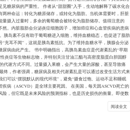
见糖尿病的严重性。 作者从“甜甜圈”入手，生动地解释了碳水化合
有两种命运：转化为糖原储存，或转化为脂肪。当机体需要时，肝脏
能量摄入过量时，多余的葡萄糖会被转化为脂肪储存。值得注意的
不然。内脏脂肪会分泌炎症细胞因子，增加癌症和心血管疾病的患病
色。胰岛素不仅有助于葡萄糖进入细胞，维持血糖稳态，也促进了脂肪
号“充耳不闻”，这就是胰岛素抵抗。为了维持血糖水平，胰腺会分泌
糖尿病由此产生。 书中明确指出，高胰岛素血症是代谢紊乱的“早期
慢性炎症等生物标志物，并特别关注甘油三酯与高密度脂蛋白胆固醇
糖的代谢方式不同。过量摄入果糖，会产生大量的尿酸，甚至导致痛
 最终，作者强调，糖尿病及相关代谢紊乱是可以通过改变生活方式来
们可以“摆脱默认的现代环境”，避免“摄食过饱、运动不足和睡眠
疾病（ASCVD）是全球主要死因。 在美国，每天因ASCVD死亡的
风险，但它既是未来风险的预测指标，也是历史损伤的衡量。即使数
阅读全文