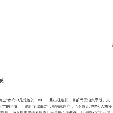
呆
“骑士”疾病中最难缠的一种，一旦出现症状，目前尚无治愈手段。患
死亡的恐惧——他们宁愿面对心脏病或癌症，也不愿让理智和人格慢
海默病，而女性患者的发病率几乎是男性的两倍，且携带APOE e4基