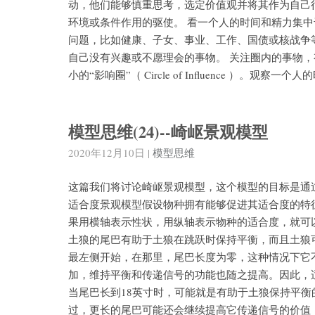
动，他们能够慎重思考，选定价值观并将其作为自己
环境或条件作用的驱使。 看一个人的时间和精力集
问题，比如健康、子女、事业、工作、国债或核战争等等，这些
自己没有兴趣或不愿理会的事物。 关注圈内的事物
小的“影响圈”（ Circle of Influence 
模型思维(24)--崎岖景观模型
2020年12月10日
|
模型思维
这篇我们将讨论崎岖景观模型，这个模型的目标是通
适合度景观模型假设物种拥有能够促进其适合度的特
果用横轴表示性状，用纵轴表示物种的适合度，就可
土狼的尾巴有助于土狼在跳跃时保持平衡，而且土狼
最左侧开始，在那里，尾巴长度为零，这种情况下它
加，维持平衡和传递信号的功能也随之提高。因此，
当尾巴长到18英寸时，可能就是有助于土狼保持平
过，更长的尾巴可能还会继续提高它传递信号的价值