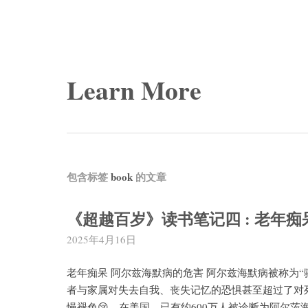
Learn More
包含标签
book
的文章
《超越百岁》读书笔记四 : 老年痴
2025年4月16日
老年痴呆 阿尔兹海默病的危害 阿尔兹海默病被称为
者与家属对失去自我、丧失记忆的恐惧甚至超过了对
慢褪色😢。在美国，已有约600万人被诊断为阿尔茨