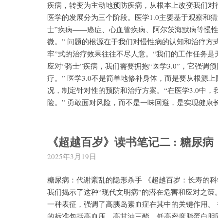
疾病，转变为主动地预防疾病，从根本上改变我们对待
医学的发展分为三个阶段。医学1.0主要基于观察和猜
士”疾病——癌症、心血管疾病、阿尔茨海默病等慢性病
微。” 问题的根源在于我们对慢性病的认知和治疗方
牢”式的治疗效果往往不尽人意。“我们的工作任务是
应对“骑士”疾病，我们需要拥抱“医学3.0”，它强调
疗。” 医学3.0不是简单地修补身体，而是要从根
况，制定针对性的预防和治疗方案。“在医学3.0中
险。” 勇敢面对风险，而不是一味回避，是实现健康
《超越百岁》读书笔记二 : 糖尿病
2025年3月19日
糖尿病：代谢紊乱的隐形杀手 《超越百岁：长寿的
我们揭示了这种“现代文明病”的潜在危害和应对之策
一种表征，强调了高胰岛素血症在其中的关键作用。 书中
的标准包括高血压、高甘油三酯、低高密度脂蛋白胆