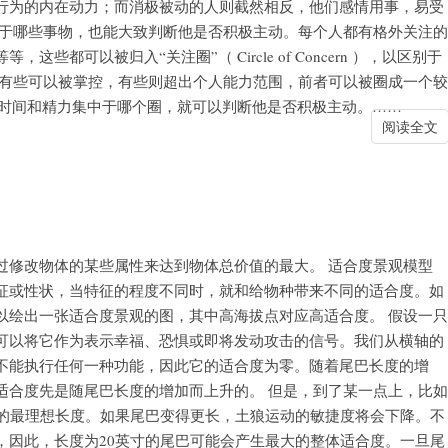
行为的内在动力；而消极被动的人则截然相反，他们感情用事，易受
中于哪些事物，也能大致判断他是否积极主动。每个人都有格外关注的
都可以被归入“关注圈”（ Circle of Concern ），以区别于
，有些可以被掌控，有些则超出个人能力范围，前者可以被圈成一个较
）。观察一个人的时间和精力集中于哪个圈，就可以判断他是否积极主动。……
阅读全文
过修改物体的某些属性来达到物体总价值的最大。 适合度景观模型
征或性状，当特征的程度不同时，就和给物种带来不同的适合度。如
以绘出一张适合度景观的图，其中高海拔点对应高适合度。 假设一只
可以将它作为表示幸福、恐惧或即将发动攻击的信号。我们从横轴的
不能执行任何一种功能，因此它的适合度为零。随着尾巴长度的增
适合度先是随尾巴长度的增加而上升的。 但是，到了某一点上，比如
衡的最理想长度。如果尾巴变得更长，土狼运动的敏捷度将会下降。不
，因此，长度为20英寸的尾巴可能会产生最大的整体适合度。一旦尾