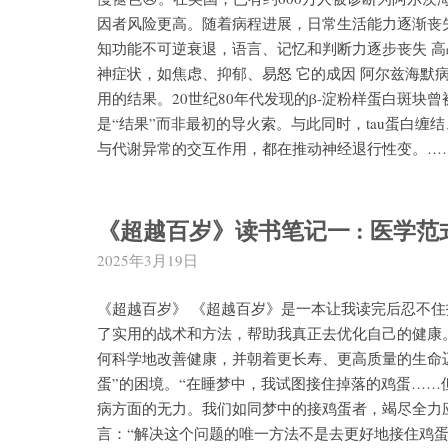
因者风险更高。随着病程进展，日常生活能力逐渐丧
知功能不可逆衰退，语言、记忆和判断力逐步丧失 高
神症状，如焦虑、抑郁、易怒 它的成因 阿尔兹海默
用的结果。20世纪80年代发现的β‑淀粉样蛋白斑
是“结果”而非最初的导火索。与此同时，tau蛋白缠结
与代谢异常的交互作用，都在推动神经退行性变。…
《超越百岁》读书笔记一 : 医学
2025年3月19日
《超越百岁》 《超越百岁》是一本让我读完后忍不
了实用的战术和方法，帮助我真正去优化自己的健康
何科学地改善健康，并朝着更长寿、更高质量的生命
蛋”的困境。“在睡梦中，我试图接住掉落的鸡蛋……
病方面的无力。我们如同梦中的接鸡蛋者，竭尽全力
言：“解决这个问题的唯一方法不是去更好地接住鸡蛋