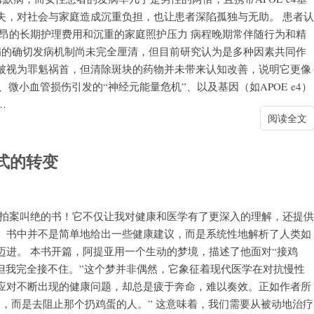
失，对社会与家庭造成沉重负担，也让患者深陷孤独与无助。 患者认
昂的长期护理费用和沉重的家庭照护压力 病程晚期常伴随行为和精
病的确切发病机制尚未完全厘清，但目前研究认为是多种因素共同作
块曾被视为罪魁祸首，但清除斑块的药物并未带来认知改善，说明它更像
、微小血管损伤引发的“神经元能量危机”、以及基因（如APOE e4）
…
阅读全文
范式的转变
住拍案叫绝的书！它不仅让我对健康和医学有了更深入的理解，还提供
。书中并不是简单地给出一些健康建议，而是系统性地解析了人类如
迈进。 本书开篇，阿提亚用一个生动的梦境，描述了他面对“接鸡
但我完全接不住。”这个梦并非偶然，它象征着现代医学在对抗慢性
应对不断出现的健康问题，却总是疲于奔命，难以奏效。正如作者所
，而是去阻止那个扔鸡蛋的人。” 这意味着，我们需要从被动地治疗