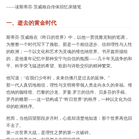
——读斯蒂芬·茨威格自传体回忆录随笔
一、逝去的黄金时代
斯蒂芬·茨威格在《昨日的世界》中，以他一贯优雅克制的笔调，
为整整一个时代写下了挽歌。那是一个相信进步、信仰理性与人性
的欧洲；一个以文化和艺术为灵魂的维也纳世界。书开篇所描绘
的，是他童年记忆中那种安宁与自信的氛围——几十年无战争的和
平、科学突飞猛进的希望、歌剧与诗歌交织的精神繁荣。
他写道：“在我们少年时，未来仿佛只是过去的延伸。”
那一代人真切地相信，理性与文明将带领人类走向永久的幸福。维
也纳的咖啡馆、巴黎的沙龙、罗曼·罗兰的信件、贝多芬的手稿、
罗丹的雕塑——这一切构成了“昨日世界”的秩序，一种以文化为信
仰的欧洲秩序。
然而，当他回望那段岁月时，心底却清楚地知道：那个世界再也回
不去了。
第一次世界大战，是理性之梦的第一次破碎。