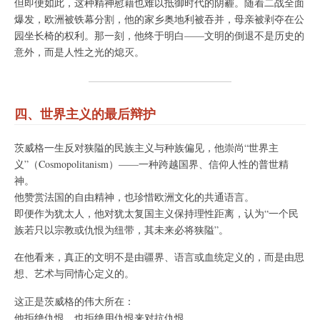
但即便如此，这种精神慰藉也难以抵御时代的阴霾。随着二战全面
爆发，欧洲被铁幕分割，他的家乡奥地利被吞并，母亲被剥夺在公
园坐长椅的权利。那一刻，他终于明白——文明的倒退不是历史的
意外，而是人性之光的熄灭。
四、世界主义的最后辩护
茨威格一生反对狭隘的民族主义与种族偏见，他崇尚“世界主
义”（Cosmopolitanism）——一种跨越国界、信仰人性的普世精
神。
他赞赏法国的自由精神，也珍惜欧洲文化的共通语言。
即便作为犹太人，他对犹太复国主义保持理性距离，认为“一个民
族若只以宗教或仇恨为纽带，其未来必将狭隘”。
在他看来，真正的文明不是由疆界、语言或血统定义的，而是由思
想、艺术与同情心定义的。
这正是茨威格的伟大所在：
他拒绝仇恨，也拒绝用仇恨来对抗仇恨。