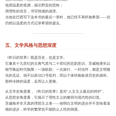
他用温柔的笔调，揭示野蛮的恐怖；
用理性的语言，书写情感的崩溃。
当他在巴西写下这本书的最后一章时，他已经不再怀抱希望——但
仍然以温柔的方式记录希望的逝去。
五、文学风格与思想深度
《昨日的世界》既是历史，也是文学。
它兼具十九世纪的古典气质与二十世纪的悲剧意识。茨威格擅长以
细节唤起时代氛围：一场歌剧、一次旅行、一封信件，都是文明微
光的见证。他不以政治口号批判，而以个体经验叙述历史的崩坏。
那种冷静的温柔，反而让人更痛。
从文学史角度看，《昨日的世界》是对“人文主义最后的辩护”。
从思想史角度看，它揭示了理性主义的脆弱与现代性的幻觉。
茨威格并非天真的理想主义者——他明白文明的进步并不意味着道
德的进步，科学的繁荣也不能防止人性的倒退。