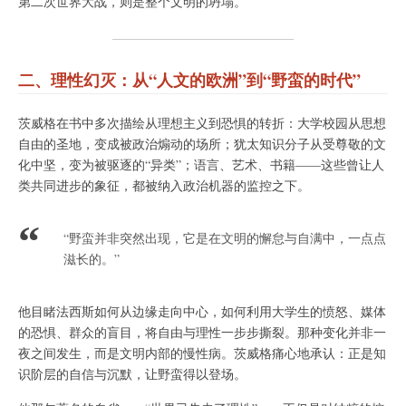
第二次世界大战，则是整个文明的坍塌。
二、理性幻灭：从“人文的欧洲”到“野蛮的时代”
茨威格在书中多次描绘从理想主义到恐惧的转折：大学校园从思想
自由的圣地，变成被政治煽动的场所；犹太知识分子从受尊敬的文
化中坚，变为被驱逐的“异类”；语言、艺术、书籍——这些曾让人
类共同进步的象征，都被纳入政治机器的监控之下。
“野蛮并非突然出现，它是在文明的懈怠与自满中，一点点
滋长的。”
他目睹法西斯如何从边缘走向中心，如何利用大学生的愤怒、媒体
的恐惧、群众的盲目，将自由与理性一步步撕裂。那种变化并非一
夜之间发生，而是文明内部的慢性病。茨威格痛心地承认：正是知
识阶层的自信与沉默，让野蛮得以登场。