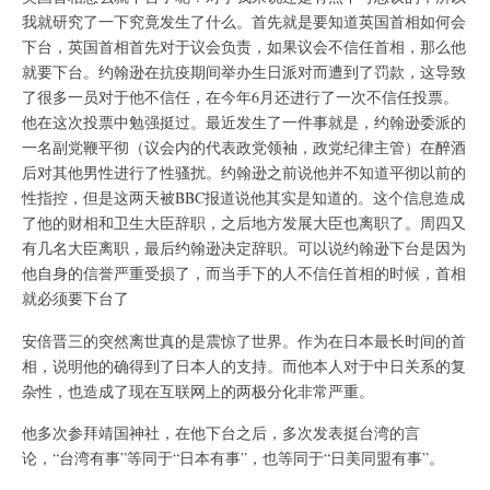
我就研究了一下究竟发生了什么。首先就是要知道英国首相如何会
下台，英国首相首先对于议会负责，如果议会不信任首相，那么他
就要下台。约翰逊在抗疫期间举办生日派对而遭到了罚款，这导致
了很多一员对于他不信任，在今年6月还进行了一次不信任投票。
他在这次投票中勉强挺过。最近发生了一件事就是，约翰逊委派的
一名副党鞭平彻（议会内的代表政党领袖，政党纪律主管）在醉酒
后对其他男性进行了性骚扰。约翰逊之前说他并不知道平彻以前的
性指控，但是这两天被BBC报道说他其实是知道的。这个信息造成
了他的财相和卫生大臣辞职，之后地方发展大臣也离职了。周四又
有几名大臣离职，最后约翰逊决定辞职。可以说约翰逊下台是因为
他自身的信誉严重受损了，而当手下的人不信任首相的时候，首相
就必须要下台了
安倍晋三的突然离世真的是震惊了世界。作为在日本最长时间的首
相，说明他的确得到了日本人的支持。而他本人对于中日关系的复
杂性，也造成了现在互联网上的两极分化非常严重。
他多次参拜靖国神社，在他下台之后，多次发表挺台湾的言
论，“台湾有事”等同于“日本有事”，也等同于“日美同盟有事”。