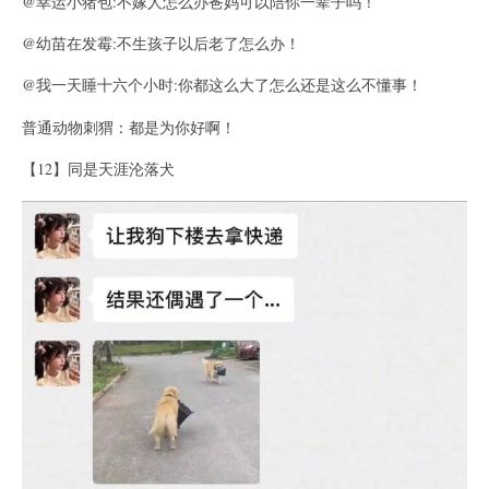
@幸运小猪包:不嫁人怎么办爸妈可以陪你一辈子吗！
@幼苗在发霉:不生孩子以后老了怎么办！
@我一天睡十六个小时:你都这么大了怎么还是这么不懂事！
普通动物刺猬：都是为你好啊！
【12】同是天涯沦落犬