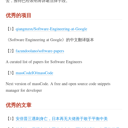
去，推特已经表明将诉诸法律手段。
优秀的项目
【1】
qiangmzsx/Software-Engineering-at-Google
《Software Engineering at Google》的中文翻译版本
【2】
facundoolano/software-papers
A curated list of papers for Software Engineers
【3】
massCodeIO/massCode
Next version of massCode. A free and open source code snippets
manager for developer
优秀的文章
【1】
安倍晋三遇刺身亡，日本再无大佬善于敢于平衡中美