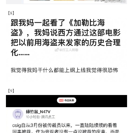
【8】
【9】