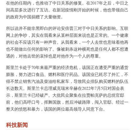
在他的任期内，也推动了中日关系的修复。在2017年之后，中日之
间高层多次进行了互访。在新冠疫情刚开始的时候，他也带领自己
的政府为中国捐赠了大量物资。
所以说并不能非黑即白的评论安倍晋三对于中日关系的影响。互联
网上的争吵，其实在我看来从某种层面来说也是正常的。一个健康
的社会不应该只有一种声音。从我看来，一个人去世也意味着他再
也不能做出任何的影响了。像被刺杀这种横死也是任何人都不想遭
遇的，对他去世的哀悼也是对他作为一个人的尊重。
斯里兰卡处于70年来最严重的经济危机，该国正在遭受严重的通货
膨胀，努力进口食品、燃料和医疗药品。该国业已耗尽了外汇，不
得不禁止销售汽油及柴油给私家车，导致民众排队购买燃料的队伍
长达数天。斯里兰卡总理威克瑞米辛赫在2022年7月5日对国会表
示，斯里兰卡已经破产。大批民众聚集在拉贾帕克萨的总统官邸
前，他们高呼口号，挥舞国旗，然后冲破路障，闯入官邸。经过一
整天的愤怒和暴力，该国的两位最高领导人同意下台。
科技新闻