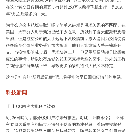
在周六晚上超过600架次的飞机取消，超过4000架次的飞机延误。
在这个独立日假期的周五，有超过250万人乘坐飞机出行，是2020
年2月之后最多的一天。
为什么这么多航班会取消呢？简单来讲就是供求关系的不匹配。在
美国，大部分人对于新冠已经不太在意，所以到了夏天假期都想着
出游。但是航空公司的人手远远不及疫情前，原因是因为疫情使得
很多航空公司的业务受到很大影响，他们只能缩减人手来缩减开
支。当疫情影响减少后，需求快速上升，但是重新招聘却是比想象
更难的事情，所以没有足够的员工来支持暴涨的需求。另外员工得
了新冠也不能继续上班，导致更多的缺勤造成人员的不稳定。
这也是社会的“新冠后遗症”吧…希望能够早日回归疫情前的生活。
科技新闻
【1】QQ回应大批账号被盗
6月26日晚间，部分QQ用户称账号被盗。对此，@腾讯QQ 回应称
主要原因系用户扫描过不法分子伪造的游戏登录二维码并授权登
录，该登录行为被黑产团伙劫持并记录，随后被不法分子利用发送