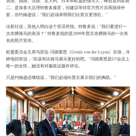
英国、德国、法国、意大利、日本和欧盟的领导人，峰会直到星期
二。是加拿大总理特鲁多接茬，但建议等待官方照片后再脱掉外
套，但约翰逊说：“我们必须表明我们比普京更强壮。”
法新社说，其他人明白这个笑话所指。特鲁多说：“我们要进行一
次赤膊骑马的表演？” 特鲁多指的是2009年普京赤膊骑马的一次有
名的照片宣传。
欧盟委员会主席乌苏拉-冯德莱恩（Ursula von der Leyen）在场，冷
静地回答说，“应该有比骑马展示更好的吧。”冯德莱恩是G7会议上
唯一的女性，她没有对服装议题作评论。
只是约翰逊还继续说，“我们必须向普京展示我们的胸肌。”