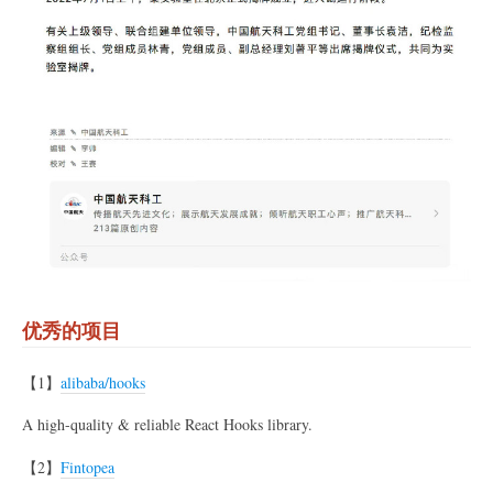
优秀的项目
【1】
alibaba/hooks
A high-quality & reliable React Hooks library.
【2】
Fintopea