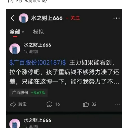
【9】A股“水滴筹法”诞生