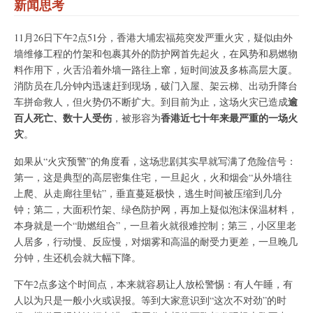
新闻思考
11月26日下午2点51分，香港大埔宏福苑突发严重火灾，疑似由外
墙维修工程的竹架和包裹其外的防护网首先起火，在风势和易燃物
料作用下，火舌沿着外墙一路往上窜，短时间波及多栋高层大厦。
消防员在几分钟内迅速赶到现场，破门入屋、架云梯、出动升降台
逾
车拼命救人，但火势仍不断扩大。到目前为止，这场火灾已造成
百人死亡、数十人受伤
香港近七十年来最严重的一场火
，被形容为
灾
。
如果从“火灾预警”的角度看，这场悲剧其实早就写满了危险信号：
第一，这是典型的高层密集住宅，一旦起火，火和烟会“从外墙往
上爬、从走廊往里钻”，垂直蔓延极快，逃生时间被压缩到几分
钟；第二，大面积竹架、绿色防护网，再加上疑似泡沫保温材料，
本身就是一个“助燃组合”，一旦着火就很难控制；第三，小区里老
人居多，行动慢、反应慢，对烟雾和高温的耐受力更差，一旦晚几
分钟，生还机会就大幅下降。
下午2点多这个时间点，本来就容易让人放松警惕：有人午睡，有
人以为只是一般小火或误报。等到大家意识到“这次不对劲”的时