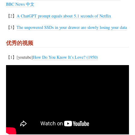
BBC News 中文
【2】
A ChatGPT prompt equals about 5.1 seconds of Netflix
【3】
The unpowered SSDs in your drawer are slowly losing your data
优秀的视频
【1】[youtube]
How Do You Know It’s Love? (1950)