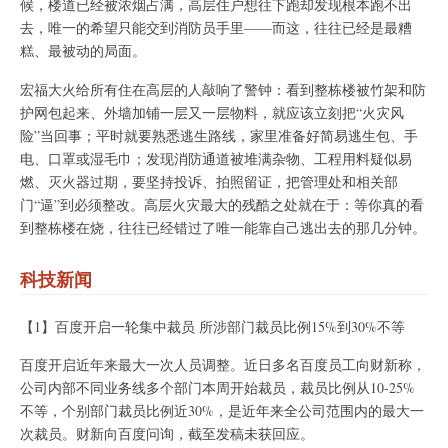
候，楼道已经被浓烟占满，高层住户想往下跑却发现根本跑不出
去，唯一的希望只能交到消防员手里——而这，往往已经是最糟
糕、最被动的局面。
宏福大火给所有住在高层的人敲响了警钟：看到整栋楼被竹架和防
护网包起来、外墙加铺一层又一层物料，就应该立刻把“火灾风
险”当回事；平时就要熟悉逃生路线，家里准备好简易逃生包、手
电、口罩或湿毛巾；发现消防通道被堆满杂物、工程用料疑似易
燃、灭火器过期，要坚持投诉、拍照留证，把管理处和相关部
门“逼”到必须整改。高层火灾最大的残酷之处就在于：等你真的看
到整栋楼在烧，往往已经错过了唯一能靠自己逃出去的那几分钟。
科技新闻
【1】百度开启一轮集中裁员 所涉部门裁员比例15%到30%不等
百度开启近年来最大一次人员调整。近日多名百度员工向财新称，
公司内部不同业务线多个部门本周开始裁员，裁员比例从10-25%
不等，个别部门裁员比例近30%，是近年来全公司范围内的最大一
次裁员。财新向百度问询，截至发稿未获回应。