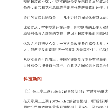
规的拨款谈不拢，但这次的麻烦更多来自背后的政治
条件，而共和党和总统阵营则主张先解决政府运作，
关门的直接影响就是——几十万联邦雇员休假或无薪
比如FAA，空中交通还在运作，但控制塔的工作人员却
助等对低收入群体的支持，也因为拨款中断而面临风
这次之所以拖这么久，一方面是政策条件掺杂太多，
大，但两党反而都想“等一等看对方先撑不住”。也
从这次事件可以看出，美国的拨款制度本身有些脆弱
百姓和公共服务首当其冲。而政党之间如果不愿意合
科技新闻
【1】任天堂上调Switch 2销售预期 预计本财年销量达
任天堂周二上调了对Switch 2的销售预期，现预计到明年
同时公司将本财年营业利润预期上调16%，至3700亿日