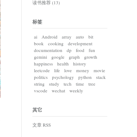
读书推荐 (13)
标签
ai
Android
array
auto
bit
book
cooking
development
documentation
dp
food
fun
gemini
google
graph
growth
happiness
health
history
leetcode
life
love
money
movie
politics
psychology
python
stack
string
study
tech
time
tree
vscode
wechat
weekly
其它
文章 RSS