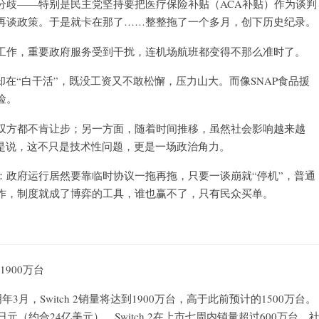
分歧——特别是民主党坚持要把医疗保险补贴（ACA补贴）作为谈判
再谈政策。于是就卡在那了……整整拖了一个多月，创下历史纪录。
工作，重要政府服务受到干扰，连机场航班都变得不那么准时了。
在“白干活”，既没工资又不敢松懈，压力山大。而像SNAP食品援
险。
双方都不肯让步；另一方面，随着时间推移，虽然社会影响越来越
就是说，这不只是技术性问题，更是一场政治角力。
：政府运行居然要靠临时协议一拖再拖，只要一谈崩就“停机”，普通
作，制度就成了博弈的工具，谁也赢不了，只有民众买单。
1900万台
3月，Switch 2销量将达到1900万台，高于此前预计的1500万台。
元（约合24亿美元）。Switch 2在上市七周内销量超过600万台，