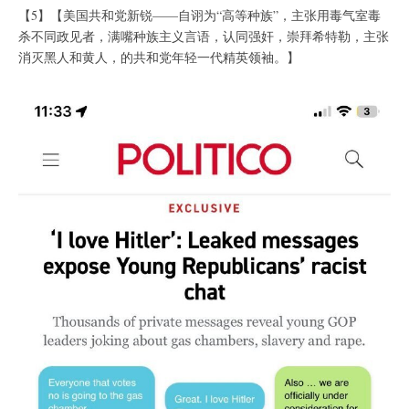
【5】【美国共和党新锐——自诩为“高等种族”，主张用毒气室毒
杀不同政见者，满嘴种族主义言语，认同强奸，崇拜希特勒，主张
消灭黑人和黄人，的共和党年轻一代精英领袖。】