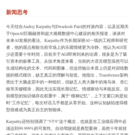
新闻思考
今天结合Andrej Karpathy与Dwarkesh Patel的对谈内容，以及近期关
于OpenAI巨额融资和超大规模数据中心建设的相关报道，谈谈对
未来AI发展的看法。Karpathy作为长期深耕AI一线的工程师和研究
者，他的观点相较当前市场上的乐观情绪更为冷静。他认为AGI至
少还需要十年时间，目前关于AGI即将到来的论调，很多是为了吸
引资本的叙事工具。从技术角度来看，当前的大语言模型虽然可以
生成结构化的文本、代码和图像，但这些输出本质上仍是对训练数
据的模式模仿，缺乏真正的理解与创造。他指出，Transformer架构
类比于大脑皮层中的一种组织，但缺乏人类大脑中的海马体、杏仁
核等关键模块，因此无法实现长期记忆、情感驱动与本能反应。目
前模型的知识储存在权重中，属于“模糊记忆”，上下文窗口则是短
时“工作记忆”，每次对话几乎都是从零开始。这种认知缺陷使得模
型很难成为真正自主的智能体。
Karpathy还特别强调了“5个9”这个概念，也就是在工业级应用中必
须达到99.999%的可靠性。自动驾驶就是典型案例，虽然十年前技