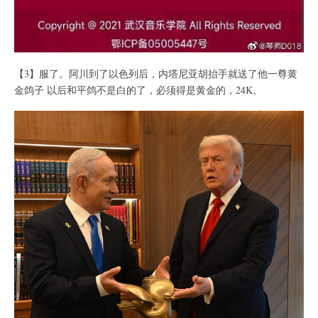
【3】服了。阿川到了以色列后，内塔尼亚胡抬手就送了他一尊黄
金鸽子 以后和平鸽不是白的了，必须得是黄金的，24K。