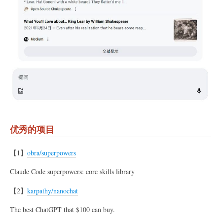
优秀的项目
【1】
obra/superpowers
Claude Code superpowers: core skills library
【2】
karpathy/nanochat
The best ChatGPT that $100 can buy.