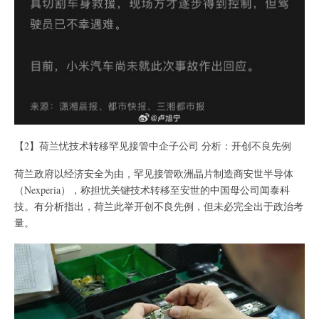
【2】荷兰忧技术转移罕见接管中企子公司 分析：开创不良先例
荷兰政府以经济安全为由，罕见接管欧洲晶片制造商安世半导体
（Nexperia），称担忧关键技术转移至安世的中国母公司闻泰科
技。有分析指出，荷兰此举开创不良先例，但未必完全出于政治考
量。