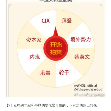
【7】互聯網年紀和學歷的變化蠻可怕的，下沉之快超出想像