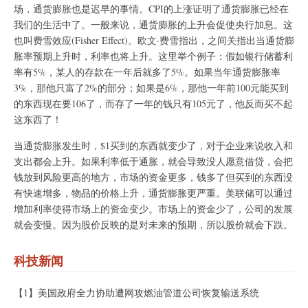
场，通货膨胀也是迟早的事情。CPI的上涨证明了通货膨胀已经在
我们的生活中了。一般来说，通货膨胀的上升会促使央行加息。这
也叫费雪效应(Fisher Effect)。欧文·费雪指出，之间关指出当通货膨
胀率预期上升时，利率也将上升。这里举个例子：假如银行储蓄利
率有5%，某人的存款在一年后就多了5%。如果当年通货膨胀率
3%，那他只富了2%的部分；如果是6%，那他一年前100元能买到
的东西现在要106了，而存了一年的钱只有105元了，他反而买不起
这东西了！
当通货膨胀发生时，$1买到的东西就变少了，对于企业来说收入和
支出都会上升。如果利率低于通胀，就会导致没人愿意借贷，会把
钱放到风险更高的地方，市场的资金更多，钱多了但买到的东西没
有快速增多，物品的价格上升，通货膨胀更严重。美联储可以通过
增加利率使得市场上的资金变少。市场上的资金少了，公司的发展
就会变慢。因为股价反映的是对未来的预期，所以股价就会下跌。
科技新闻
【1】美国政府全力协助遭网攻燃油管道公司恢复输送系统