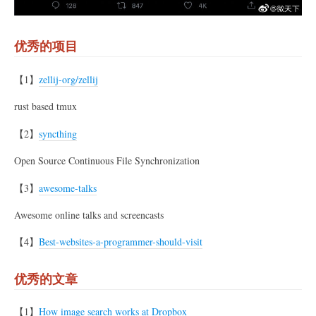
优秀的项目
【1】
zellij-org/zellij
rust based tmux
【2】
syncthing
Open Source Continuous File Synchronization
【3】
awesome-talks
Awesome online talks and screencasts
【4】
Best-websites-a-programmer-should-visit
优秀的文章
【1】
How image search works at Dropbox