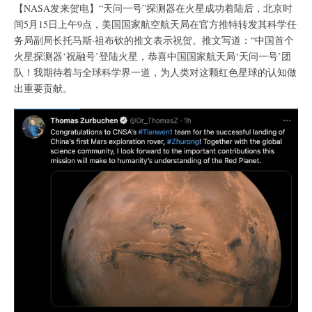
【NASA发来贺电】“天问一号”探测器在火星成功着陆后，北京时
间5月15日上午9点，美国国家航空航天局在官方推特转发其科学任
务局副局长托马斯·祖布钦的推文表示祝贺。推文写道：“中国首个
火星探测器‘祝融号’登陆火星，恭喜中国国家航天局‘天问一号’团
队！我期待着与全球科学界一道，为人类对这颗红色星球的认知做
出重要贡献。