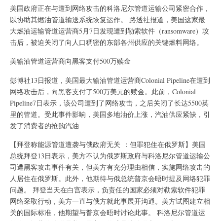
美国政府正在与遭到网络攻击的科洛尼尔管道运输公司紧密合作，
以协助其燃油管道输送系统恢复运作。 路透社报道，美国这家最
大燃油运输管道运营商5月7日发现遭到勒索软件（ransomware）攻
击后，被迫关闭了向人口稠密的东部各州供应的关键燃料网络。
美输油管道运营商向黑客支付500万赎金
彭博社13日报道，美国最大输油管道运营商Colonial Pipeline在遭到
网络攻击后，向黑客支付了500万美元的赎金。此前，Colonial
Pipeline7日表示，该公司遭到了网络攻击，之后关闭了长达5500英
里的管道。受此事件影响，美国多地油价上涨，汽油供应紧缺，引
发了消费者的抢购汽油
【拜登称能源管道遭袭与俄政府无关 ：但罪犯住在俄罗斯】美国
总统拜登13日表示，美方不认为俄罗斯政府与科洛尼尔管道运输公
司遭黑客攻击事件有关，但美方有充分理由相信，实施网络攻击的
人居住在俄罗斯。此外，他期待与俄总统普京会晤时提及网络犯罪
问题。 拜登当天在白宫表示，负责任的国家必须对勒索软件犯罪
网络采取行动，美方一直与俄方就此事展开沟通。美方试图建立相
关的国际标准，他期望与普京会晤时讨论此事。 科洛尼尔管道运