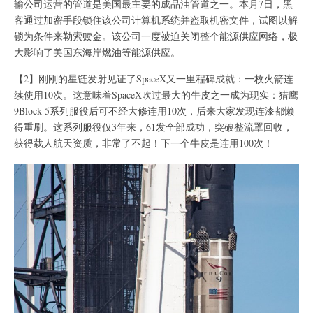
输公司运营的管道是美国最主要的成品油管道之一。本月7日，黑
客通过加密手段锁住该公司计算机系统并盗取机密文件，试图以解
锁为条件来勒索赎金。该公司一度被迫关闭整个能源供应网络，极
大影响了美国东海岸燃油等能源供应。
【2】刚刚的星链发射见证了SpaceX又一里程碑成就：一枚火箭连
续使用10次。这意味着SpaceX吹过最大的牛皮之一成为现实：猎鹰
9Block 5系列服役后可不经大修连用10次，后来大家发现连漆都懒
得重刷。这系列服役仅3年来，61发全部成功，突破整流罩回收，
获得载人航天资质，非常了不起！下一个牛皮是连用100次！