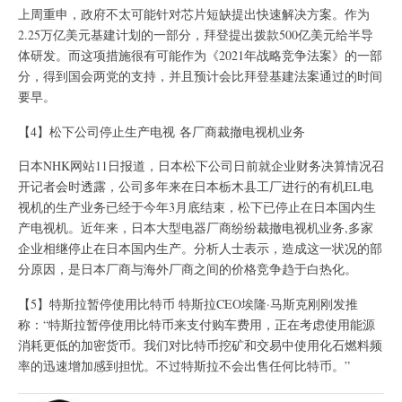
上周重申，政府不太可能针对芯片短缺提出快速解决方案。作为
2.25万亿美元基建计划的一部分，拜登提出拨款500亿美元给半导
体研发。而这项措施很有可能作为《2021年战略竞争法案》的一部
分，得到国会两党的支持，并且预计会比拜登基建法案通过的时间
要早。
【4】松下公司停止生产电视 各厂商裁撤电视机业务
日本NHK网站11日报道，日本松下公司日前就企业财务决算情况召
开记者会时透露，公司多年来在日本栃木县工厂进行的有机EL电
视机的生产业务已经于今年3月底结束，松下已停止在日本国内生
产电视机。近年来，日本大型电器厂商纷纷裁撤电视机业务,多家
企业相继停止在日本国内生产。分析人士表示，造成这一状况的部
分原因，是日本厂商与海外厂商之间的价格竞争趋于白热化。
【5】特斯拉暂停使用比特币 特斯拉CEO埃隆·马斯克刚刚发推
称：“特斯拉暂停使用比特币来支付购车费用，正在考虑使用能源
消耗更低的加密货币。我们对比特币挖矿和交易中使用化石燃料频
率的迅速增加感到担忧。不过特斯拉不会出售任何比特币。”