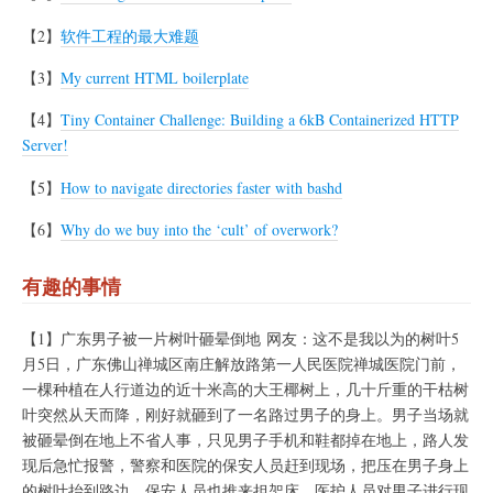
【2】
软件工程的最大难题
【3】
My current HTML boilerplate
【4】
Tiny Container Challenge: Building a 6kB Containerized HTTP
Server!
【5】
How to navigate directories faster with bashd
【6】
Why do we buy into the ‘cult’ of overwork?
有趣的事情
【1】广东男子被一片树叶砸晕倒地 网友：这不是我以为的树叶5
月5日，广东佛山禅城区南庄解放路第一人民医院禅城医院门前，
一棵种植在人行道边的近十米高的大王椰树上，几十斤重的干枯树
叶突然从天而降，刚好就砸到了一名路过男子的身上。男子当场就
被砸晕倒在地上不省人事，只见男子手机和鞋都掉在地上，路人发
现后急忙报警，警察和医院的保安人员赶到现场，把压在男子身上
的树叶抬到路边，保安人员也推来担架床。医护人员对男子进行现