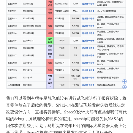
我们可以看到有很多星舰飞船没有进行试飞就进行了报废拆除，将
其零件放在了后续的机型。SN12-14在测试飞船发射失败后就决定
改变设计方向，直接将其拆解。SpaceX设计火箭有点类似我们写代
码的debug，测试理论和现实的差别。starship可能最先执NASA的
阿尔忒弥斯登月计划，马斯克在去年10月的国际火星协会大会上公
开下承诺：SpaceX将在4年内向火星发起首次无人飞行任务。