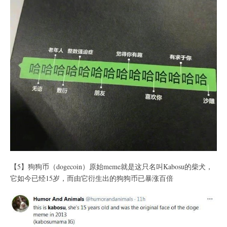
【5】狗狗币（dogecoin）原始meme就是这只名叫Kabosu的柴犬，
它如今已经15岁，而由它衍生出的狗狗币已暴涨百倍