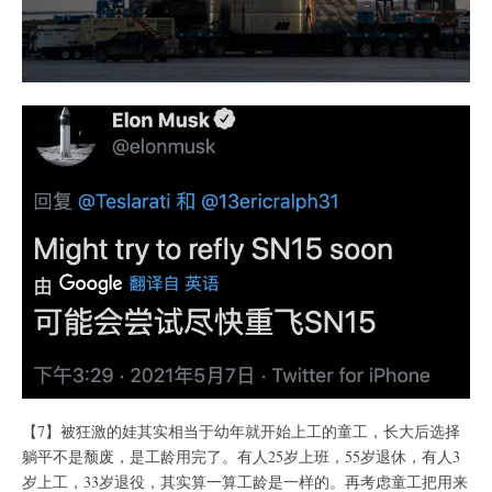
【7】被狂激的娃其实相当于幼年就开始上工的童工，长大后选择
躺平不是颓废，是工龄用完了。有人25岁上班，55岁退休，有人3
岁上工，33岁退役，其实算一算工龄是一样的。再考虑童工把用来