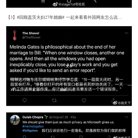
【3】#回顾盖茨夫妇27年婚姻# 一起来看看外国网友怎么说…