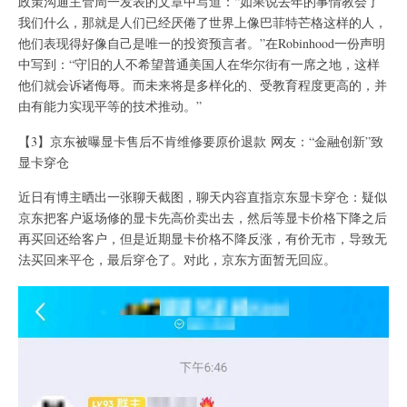
政策沟通主管周一发表的文章中写道：“如果说去年的事情教会了
我们什么，那就是人们已经厌倦了世界上像巴菲特芒格这样的人，
他们表现得好像自己是唯一的投资预言者。”在Robinhood一份声明
中写到：“守旧的人不希望普通美国人在华尔街有一席之地，这样
他们就会诉诸侮辱。而未来将是多样化的、受教育程度更高的，并
由有能力实现平等的技术推动。”
【3】京东被曝显卡售后不肯维修要原价退款 网友：“金融创新”致
显卡穿仓
近日有博主晒出一张聊天截图，聊天内容直指京东显卡穿仓：疑似
京东把客户返场修的显卡先高价卖出去，然后等显卡价格下降之后
再买回还给客户，但是近期显卡价格不降反涨，有价无市，导致无
法买回来平仓，最后穿仓了。对此，京东方面暂无回应。