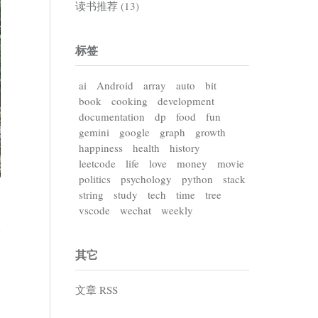
读书推荐 (13)
标签
ai
Android
array
auto
bit
book
cooking
development
documentation
dp
food
fun
gemini
google
graph
growth
happiness
health
history
leetcode
life
love
money
movie
politics
psychology
python
stack
string
study
tech
time
tree
vscode
wechat
weekly
其它
文章 RSS