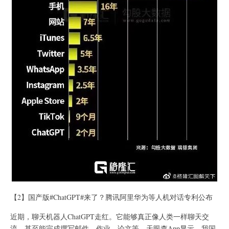
【2】国产版#ChatGPT#来了？腾讯阿里华为等人机对话专利公布
近期，聊天机器人ChatGPT走红。它能够真正像人类一样聊天交
流，甚至能完成撰写邮件、作业、论文等。天眼查App显示，我国