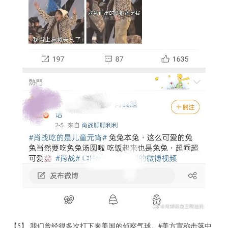
【5】 我们曾经很多次打下来美国的侦察气球。#美方宣称击落中