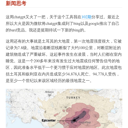
新闻思考
这周chatgpt又火了一把，关于这个工具我在
102期
分享过。最近之
所以大火是因为微软将chatgpt集成到了bing以及google推出了自己
的bard竞品。我还是挺期待试一下新的bing的。
这周还有的大事就是土耳其的大地震，第一次地震强度很大，它被
记录为7.8级。地震沿着断层线断裂了大约100公里，对断层附近的
建筑物造成了严重破坏。这起事件发生在凌晨，当时人们都在室内
睡觉。这是一个200多年来没有发生过大地震或任何警告信号的地
区，因此准备水平低于一个更习惯于应对地震的地区。此次地震包
括土耳其和叙利亚在内共造成至少34,878人死亡、94,778人受伤，
是至少一个世纪以来该区域经历的最强地震之一。