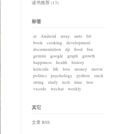
读书推荐 (13)
标签
ai
Android
array
auto
bit
book
cooking
development
documentation
dp
food
fun
gemini
google
graph
growth
happiness
health
history
leetcode
life
love
money
movie
politics
psychology
python
stack
string
study
tech
time
tree
vscode
wechat
weekly
其它
文章 RSS