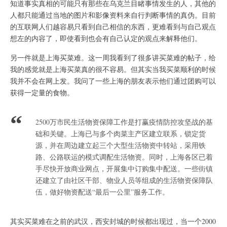
知道事实真相的可能只有那些在乌克兰目睹事情发生的人，其他的
人都只能通过当地的图片和影像资料来自行判断事情的真伪。目前
的互联网人们越容易只看到自己相信的东西，更难看到与自己观点
想左的内容了，即使看到也会有自己认定的观点来解释他们。
另一件就是上海买菜难。这一周我看到了很多讲买菜难的帖子，给
我的感觉就是上海买菜真的很不容易。但其实当我买菜顺利的时候
我并不会在网上发。我问了一些上海的朋友表示他们通过团购可以
获得一定量的食物。
2500万市民生活物资保障工作是打赢疫情防控攻坚战的基
础和关键。上海已与多个肉菜主产区建立联系，锁定货
源，并在周边建立起三个大型生活物资中转站，采用铁
路、公路联运的模式调配生活物资。同时，上海各区已着
手尽快开放商业网点，开展集中订购集中配送。一些街镇
还建立了由社区干部、物业人员等组成的生活物资保障队
伍，做好物资配送“最后一公里”服务工作。
其实买菜难在之前的武汉，西安封城的时候都出现过，当一个2000