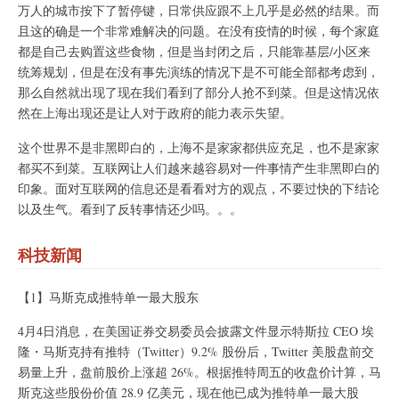
万人的城市按下了暂停键，日常供应跟不上几乎是必然的结果。而
且这的确是一个非常难解决的问题。在没有疫情的时候，每个家庭
都是自己去购置这些食物，但是当封闭之后，只能靠基层/小区来
统筹规划，但是在没有事先演练的情况下是不可能全部都考虑到，
那么自然就出现了现在我们看到了部分人抢不到菜。但是这情况依
然在上海出现还是让人对于政府的能力表示失望。
这个世界不是非黑即白的，上海不是家家都供应充足，也不是家家
都买不到菜。互联网让人们越来越容易对一件事情产生非黑即白的
印象。面对互联网的信息还是看看对方的观点，不要过快的下结论
以及生气。看到了反转事情还少吗。。。
科技新闻
【1】马斯克成推特单一最大股东
4月4日消息，在美国证券交易委员会披露文件显示特斯拉 CEO 埃
隆・马斯克持有推特（Twitter）9.2% 股份后，Twitter 美股盘前交
易量上升，盘前股价上涨超 26%。根据推特周五的收盘价计算，马
斯克这些股份价值 28.9 亿美元，现在他已成为推特单一最大股