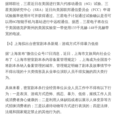
据韩联社，三星近日在美国进行第六代移动通信（6G）试验。三
星美国研究中心（SRA）近日向美国联邦通信委员会（FCC）申请
试验频率使用许可并获得通过。三星电子计划通过试验确认是否可
以用6G智能手机与基站进行中远程通信。据悉，三星电子将在位
于美国德克萨斯州的美国实验室一带使用133千兆赫-148千兆赫带
宽的电波。
【6】上海拟出台密室剧本杀新规：游戏方式不得暴力低俗
据“上海发布”微信公众号17日消息，近日，上海市文旅局向社会公
布了《上海市密室剧本杀内容备案管理规定》，上海成为全国首个
将剧本杀纳入备案管理的城市。管理规定明确了剧本及故事情节中
不得出现的十大类情形及从业单位演职人员不得实施的四大类行
为。
具体来看，密室剧本杀行业经营单位从业人员工作中不得有以下行
为：一是表演、游戏方式恐怖、残忍、暴力、低俗，摧残工作人员
或消费者身心健康的；二是利用人体缺陷或者以展示人体变异等方
式招徕消费者的；三是以虐待动物等方式进行表演的；四是法律、
法规和国家规定禁止的其他行为的。