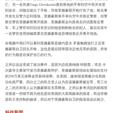
亡。另一名伤者Gaige Grosskreutz最初将他的手举到空中而并未受
到攻击，但随后拔出了手枪，导致里滕豪斯开枪打伤了他。枪击事
件发生后警方赶到现场，里滕豪斯将手举向空中并靠近警察，但警
察仅警告里滕豪斯离开路面，里滕豪斯走向路肩后仍试图靠近警
车，车上警官却仍旧没有意识到他是刚刚枪击的犯人，最后在其中
一名警官使用胡椒喷雾后里滕豪斯放弃继续靠近并离开现场。
在视频中我们可以看到里滕豪斯是被约瑟夫·罗森鲍姆追打之后里
滕豪斯自卫回头开枪，这也是最后陪审团决定他无罪的原因，所有
的行为都是在保护自己的行为。
之所以说这变成了政治事件，是因为总统唐纳德·特朗普，塔克·卡
尔森等主要保守派为里滕豪斯辩护。里滕豪斯获得由右翼组织支付
的200万美元保释金而获得保释。在美国，媒体报道两极分化和政
治化很严重。四分之三的民主党人认为应该滕豪斯被定罪，而三分
之二的共和党人认为滕豪斯应无罪释放。之所以参考消息的新闻里
没报道一些细节因为他也是转美国的大新闻媒体的报道，而这些都
是民主党控制的媒体，所以对于里滕豪斯自卫的报道就会比较少。
科技新闻