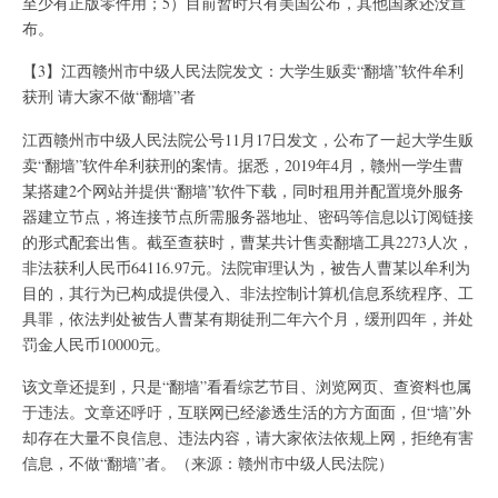
至少有正版零件用；5）目前暂时只有美国公布，其他国家还没宣
布。
【3】江西赣州市中级人民法院发文：大学生贩卖“翻墙”软件牟利
获刑 请大家不做“翻墙”者
江西赣州市中级人民法院公号11月17日发文，公布了一起大学生贩
卖“翻墙”软件牟利获刑的案情。据悉，2019年4月，赣州一学生曹
某搭建2个网站并提供“翻墙”软件下载，同时租用并配置境外服务
器建立节点，将连接节点所需服务器地址、密码等信息以订阅链接
的形式配套出售。截至查获时，曹某共计售卖翻墙工具2273人次，
非法获利人民币64116.97元。法院审理认为，被告人曹某以牟利为
目的，其行为已构成提供侵入、非法控制计算机信息系统程序、工
具罪，依法判处被告人曹某有期徒刑二年六个月，缓刑四年，并处
罚金人民币10000元。
该文章还提到，只是“翻墙”看看综艺节目、浏览网页、查资料也属
于违法。文章还呼吁，互联网已经渗透生活的方方面面，但“墙”外
却存在大量不良信息、违法内容，请大家依法依规上网，拒绝有害
信息，不做“翻墙”者。（来源：赣州市中级人民法院）