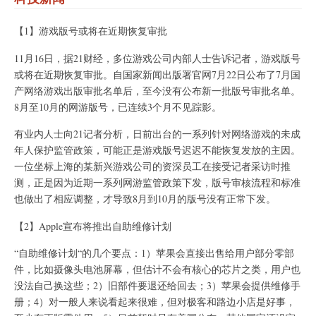
【1】游戏版号或将在近期恢复审批
11月16日，据21财经，多位游戏公司内部人士告诉记者，游戏版号
或将在近期恢复审批。自国家新闻出版署官网7月22日公布了7月国
产网络游戏出版审批名单后，至今没有公布新一批版号审批名单。
8月至10月的网游版号，已连续3个月不见踪影。
有业内人士向21记者分析，日前出台的一系列针对网络游戏的未成
年人保护监管政策，可能正是游戏版号迟迟不能恢复发放的主因。
一位坐标上海的某新兴游戏公司的资深员工在接受记者采访时推
测，正是因为近期一系列网游监管政策下发，版号审核流程和标准
也做出了相应调整，才导致8月到10月的版号没有正常下发。
【2】Apple宣布将推出自助维修计划
“自助维修计划“的几个要点：1）苹果会直接出售给用户部分零部
件，比如摄像头电池屏幕，但估计不会有核心的芯片之类，用户也
没法自己换这些；2）旧部件要退还给回去；3）苹果会提供维修手
册；4）对一般人来说看起来很难，但对极客和路边小店是好事，