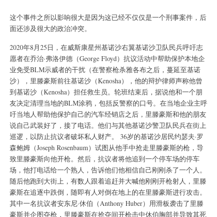
这个事件之所以影响很大是因为这已经不仅仅是一个刑事案件，后
面还涉及很大的政治冲突。
2020年8月25日，在威斯康星州基诺沙右翼基诺沙卫队民兵呼吁志
愿者在乔治·弗洛伊德（George Floyd）抗议活动中帮助保护本地企
业免受BLM示威者的干扰（在警察枪杀雅各布之后，蔓延至基诺
沙），里滕豪斯前往基诺沙（Kenosha），他的辩护律师声称他曾
到基诺沙（Kenosha）担任救生员。轮班结束后，据说他和一个朋
友决定清理当地的BLM涂鸦，包括反警察的口号。在当地企业主呼
吁当地人帮助他保护自己的汽车经销店之后，里滕豪斯和他的朋友
说自己武装好了，接了电话。他们与其他基诺沙警卫队民兵在街上
巡逻，以防止抗议者破坏私人财产。 36岁的基诺沙居民约瑟夫·罗
森鲍姆（Joseph Rosenbaum）试图从他手中抢走里滕豪斯的枪，导
致里滕豪斯向他开枪。然后，抗议者将他追到一个停车场的停车
场，他打电话给一个熟人，告诉他们他相信自己刚刚杀了一个人。
随后他跑到大街上，有数人跟着追赶并大喊他刚刚开枪射人，里滕
豪斯在追逐中跌倒，随即有人对倒在地上的在里滕豪斯进行攻击。
其中一名抗议者安东尼·休伯（Anthony Huber）用滑板袭击了里滕
豪斯并企图夺枪，里滕豪斯在抢夺间开枪击中休伯胸部并导致其死