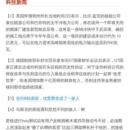
科技新闻
【1】美国怀俄明州州长当地时间2日表示，比尔·盖茨的核能公司
泰拉能源公司和巴菲特的太平洋电力公司，将在该州一个即将关闭
的燃煤厂建造新型核反应堆，这将是一座钠冷快中子反应堆。确切
的施工地点将于今年年底公布。这一项目的建设成本估计约为 10
亿美元，可以在电力需求高峰期将系统的电力输出提高到500兆
瓦。
【2】德国财政部长舒尔茨在参加完G7国家财长会议后表示，G7国
家正接近达成对科技巨头征税的历史性协议，对于这些科技公司的
税收改革与先前提出的引入最低企业税率征收的计划一起将“改变
世界”，给各国增加数十亿英镑的财政收入，否则这些资金将被转
移到那些低税收国家。
【3】
在抖B快面前，优爱腾变成了一家人
【4】马斯克的星链遇到意想不到的敌人：树
星链进行beta测试后有用户反映因树木遮挡导致信号不好，必须爬
上房顶架起来“傻了叭唧的装置”比如三脚架啊长杆子啥的，把接收