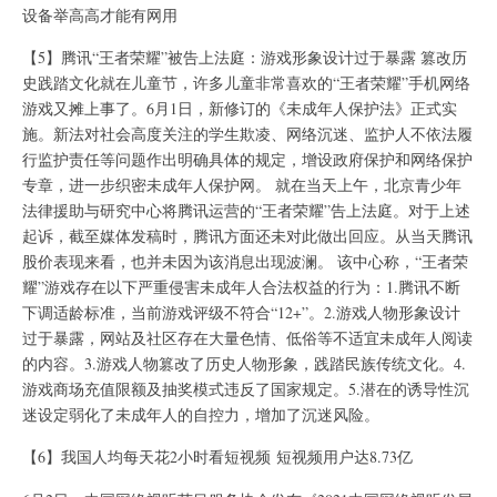
设备举高高才能有网用
【5】腾讯“王者荣耀”被告上法庭：游戏形象设计过于暴露 篡改历
史践踏文化就在儿童节，许多儿童非常喜欢的“王者荣耀”手机网络
游戏又摊上事了。6月1日，新修订的《未成年人保护法》正式实
施。新法对社会高度关注的学生欺凌、网络沉迷、监护人不依法履
行监护责任等问题作出明确具体的规定，增设政府保护和网络保护
专章，进一步织密未成年人保护网。 就在当天上午，北京青少年
法律援助与研究中心将腾讯运营的“王者荣耀”告上法庭。对于上述
起诉，截至媒体发稿时，腾讯方面还未对此做出回应。从当天腾讯
股价表现来看，也并未因为该消息出现波澜。 该中心称，“王者荣
耀”游戏存在以下严重侵害未成年人合法权益的行为：1.腾讯不断
下调适龄标准，当前游戏评级不符合“12+”。2.游戏人物形象设计
过于暴露，网站及社区存在大量色情、低俗等不适宜未成年人阅读
的内容。3.游戏人物篡改了历史人物形象，践踏民族传统文化。4.
游戏商场充值限额及抽奖模式违反了国家规定。5.潜在的诱导性沉
迷设定弱化了未成年人的自控力，增加了沉迷风险。
【6】我国人均每天花2小时看短视频 短视频用户达8.73亿