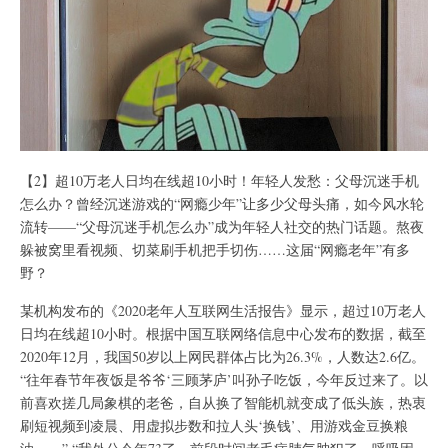
【2】超10万老人日均在线超10小时！年轻人发愁：父母沉迷手机
怎么办？曾经沉迷游戏的“网瘾少年”让多少父母头痛，如今风水轮
流转——“父母沉迷手机怎么办”成为年轻人社交的热门话题。熬夜
躲被窝里看视频、切菜刷手机把手切伤……这届“网瘾老年”有多
野？
某机构发布的《2020老年人互联网生活报告》显示，超过10万老人
日均在线超10小时。根据中国互联网络信息中心发布的数据，截至
2020年12月，我国50岁以上网民群体占比为26.3%，人数达2.6亿。
“往年春节年夜饭是爷爷‘三顾茅庐’叫孙子吃饭，今年反过来了。以
前喜欢搓几局象棋的老爸，自从换了智能机就变成了低头族，热衷
刷短视频到凌晨、用虚拟步数和拉人头‘换钱’、用游戏金豆换粮