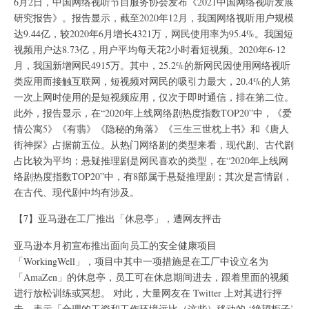
6月2日，中国网络视听节目服务协会发布《2021中国网络视听发展
研究报告》。报告显示，截至2020年12月，我国网络视听用户规模
达9.44亿，较2020年6月增长4321万，网民使用率为95.4%。我国短
视频用户达8.73亿，用户平均每天花2小时看短视频。2020年6-12
月，我国新增网民4915万。其中，25.2%的新网民因使用网络视听
类应用而接触互联网，短视频对网民的吸引力最大，20.4%的人第
一次上网时使用的是短视频应用，仅次于即时通信，排在第二位。
此外，报告显示，在“2020年上线网络剧热度指数TOP20”中，《爱
情公寓5》《有翡》《隐秘的角落》《三生三世枕上书》和《唐人
街神探》占据前五位。从热门网络剧的类型来看，现代剧、古代剧
占比较为平均；悬疑推理剧是网民喜欢的类型，在“2020年上线网
络剧热度指数TOP20”中，有8部属于悬疑推理剧；其次是言情剧，
在古代、现代剧中均有涉及。
【7】亚马逊在工厂推出「休息亭」，遭网友抨击
亚马逊本月初宣布推出面向员工的安全健康项目
「WorkingWell」，项目中其中一项措施是在工厂中设立名为
「AmaZen」的休息亭，员工可在休息期间进去，跟着里面的视频
进行放松训练或冥想。 对此，大量网友在 Twitter 上对其进行抨
击，表示「合理的工资和工作环境远比（这些）移动的 ‘绝望柜子’