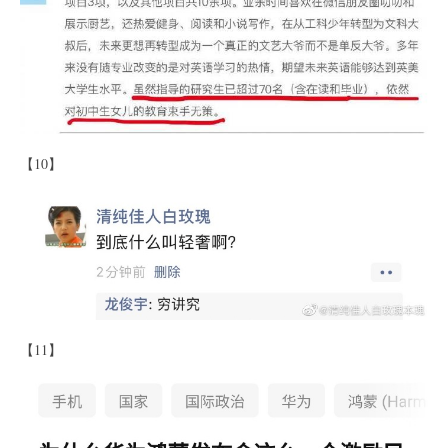
【10】
【11】