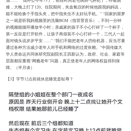
油……” “我外公今年73了，前段时间老毛病肺气肿犯了，呼吸困
难，大晚上打了120。住院期间，夹血氧仪的时候他跟我妈妈说，
能不能给换个手指头夹，把中指夹住不太好玩手机。” “回家的噩梦
之一就是听我妈视频里的洗脑BGM（指背景音乐），不到一分钟
的视频能循环播放半小时；亲戚家的孩子不小心打碎了一个杯子，
第一反应是打开软件，让孩子再假装不小心打碎一个，三代人一起
面对镜头说岁岁平安……” “我们不能把老年人扔给机器，应当尽量
通过各种方法减少老年人对手机和网络的过度依赖。”中国传媒大
学人类命运共同体研究院副院长王四新认为，政府、社会、家庭等
层面都应重视“网瘾老年”问题，真正使老年人的网络权益得到保
障。（半月谈）
【3】字节12点前就休息睡觉是耻辱？