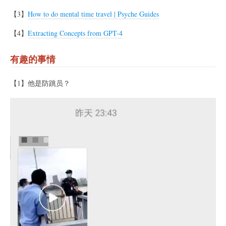
【3】
How to do mental time travel | Psyche Guides
【4】
Extracting Concepts from GPT-4
有趣的事情
【1】他是防跳员？