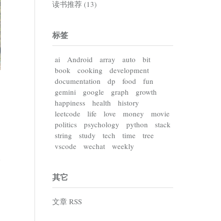
读书推荐 (13)
标签
ai
Android
array
auto
bit
book
cooking
development
documentation
dp
food
fun
gemini
google
graph
growth
happiness
health
history
leetcode
life
love
money
movie
politics
psychology
python
stack
string
study
tech
time
tree
vscode
wechat
weekly
其它
文章 RSS