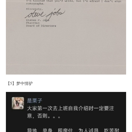
【5】梦中情驴