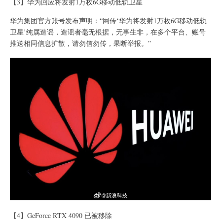
【3】华为回应将发射1万枚6G移动低轨卫星
华为集团官方账号发布声明：“网传‘华为将发射1万枚6G移动低轨
卫星’纯属造谣，造谣者毫无根据，无事生非，在多个平台、账号
推送相同信息扩散，请勿信勿传，果断举报。”
【4】GeForce RTX 4090 已被移除