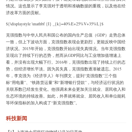
情况。这也显示了李克强对于透明和准确数据的重视，以及他在经
济改革方面的贡献。
${\displaystyle \mathbf {I} _{k}=40%E+25%V+35%L}$
克强指数与中华人民共和国公布的国内生产总值（GDP）走势总体
一致，但上下波动方面，克强指数表现会更剧烈，更能反映中国经
济状况。2015年开始，克强指数开始出现失真情况。当年克强指数
呈现出了持续下行的态势，然而从GDP同比与工业增加值增速上
看，并没有出现大幅下行。2016年，克强指数出现了持续上行的态
势，但经济增长平淡。因为其失真，克强指数逐渐被遗忘。2015
年，李克强为《经济学人》年刊撰文，提到“克强指数”三个指
标“用电量”、“铁路货运量”和“新增银行贷款”，与经济运行状况的
关联系数已经发生变化。他强调未来会更加关注就业、居民收入和
生态环境的持续改善。如此，外界就将就业、居民收入和单位能耗
等环保指标的加入构成了“新克强指数”。
科技新闻
【1】上海迪士尼疯狂动物城12月20日开放