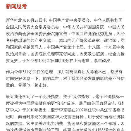
新闻思考
新华社北京10月27日电 中国共产党中央委员会、中华人民共和国
全国人民代表大会常务委员会、中华人民共和国国务院、中国人民
政治协商会议全国委员会沉痛宣告：中国共产党的优秀党员，久经
考验的忠诚的共产主义战士，杰出的无产阶级革命家、政治家，党
和国家的卓越领导人，中国共产党第十七届、十八届、十九届中央
政治局常委，国务院原总理李克强同志，因突发心脏病，经全力抢
救无效，于2023年10月27日0时10分在上海逝世，享年68岁。
作为今年3月才卸任的总理，10月就离世真让人唏嘘不已，都没有
时间好好休息一下。他的离世，对于我国经济发展的影响是不可估
量的。希望他一路走好。
最近我还学到了一个克强指数。关于“克强指数”，这个经济指标一
度被视为中国经济健康的更“真实”反映。最早由英国政经杂志《经
济学人》于2010年提出，源于李克强在2007年任职中共辽宁省委书
记时，向当时来访的美国驻华大使雷德解释，用于分析当地经济状
况的数据。它主要关注电力消费、货运量和贷款额这三个领域，因
为这些领域较少受到政治干预，能更准确地反映出经济活动的真实