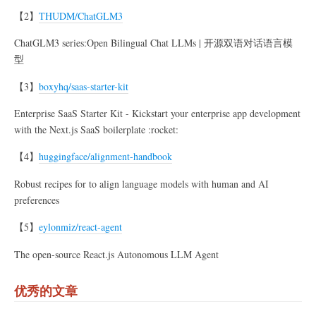
【2】
THUDM/ChatGLM3
ChatGLM3 series:Open Bilingual Chat LLMs | 开源双语对话语言模
型
【3】
boxyhq/saas-starter-kit
Enterprise SaaS Starter Kit - Kickstart your enterprise app development
with the Next.js SaaS boilerplate :rocket:
【4】
huggingface/alignment-handbook
Robust recipes for to align language models with human and AI
preferences
【5】
eylonmiz/react-agent
The open-source React.js Autonomous LLM Agent
优秀的文章