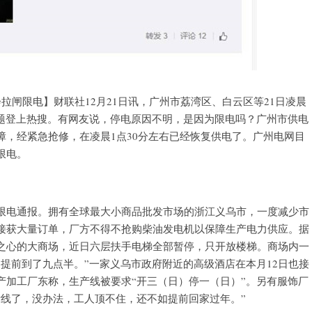
拉闸限电】财联社12月21日讯，广州市荔湾区、白云区等21日凌晨
话题登上热搜。有网友说，停电原因不明，是因为限电吗？广州市供电
，经紧急抢修，在凌晨1点30分左右已经恢复供电了。广州电网目
限电。
限电通报。拥有全球最大小商品批发市场的浙江义乌市，一度减少市
接获大量订单，厂方不得不抢购柴油发电机以保障生产电力供应。据
之心的大商场，近日六层扶手电梯全部暂停，只开放楼梯。商场内一
提前到了九点半。”一家义乌市政府附近的高级酒店在本月12日也接
产加工厂东称，生产线被要求“开三（日）停一（日）”。另有服饰厂
断线了，没办法，工人顶不住，还不如提前回家过年。”