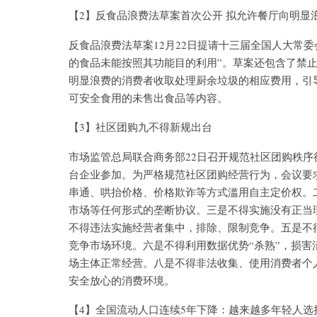
【2】反食品浪费法草案首次公开 拟允许餐厅向明显
反食品浪费法草案12月22日提请十三届全国人大常
的食品未能按照其功能目的利用”。草案还包含了禁
明显浪费的消费者收取处理厨余垃圾的相应费用，引
可安全食用的未售出食品等内容。
【3】社区团购九不得新规出台
市场监管总局联合商务部22日召开规范社区团购秩序
台企业参加。为严格规范社区团购经营行为，会议要
串通、哄抬价格、价格欺诈等方式滥用自主定价权。
市场等任何形式的垄断协议。三是不得实施没有正当
不得违法实施经营者集中，排除、限制竞争。五是不
竞争市场环境。六是不得利用数据优势“杀熟”，损
场主体正常经营。八是不得非法收集、使用消费者个
安全放心的消费环境。
【4】全国流动人口连续5年下降：越来越多年轻人选