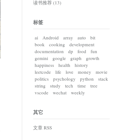
读书推荐 (13)
标签
ai
Android
array
auto
bit
book
cooking
development
documentation
dp
food
fun
gemini
google
graph
growth
happiness
health
history
leetcode
life
love
money
movie
politics
psychology
python
stack
string
study
tech
time
tree
vscode
wechat
weekly
其它
文章 RSS