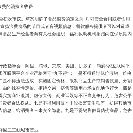
浪费的消费者收费
委会初次审议。草案明确了食品浪费的定义为“对可安全食用或者饮用
止宣扬浪费食品的节目或者音视频信息，餐饮服务提供者可以对造成
导食品生产经营者向有关社会组织、福利救助机构捐赠尚在保质期内
行政指导会，阿里、腾讯、京东、美团、拼多多、滴滴6家互联网平
求互联网平台企业严格遵守“九不得”：一是不得通过低价倾销、价格
二是不得违法达成、实施固定价格、限制商品生产或销售数量、分割
理由的掠夺性定价、拒绝交易、搭售等滥用市场支配地位行为。四是
得实施商业混淆、虚假宣传、商业诋毁等不正当竞争行为，危害公平
害消费者合法权益。七是不得利用技术手段损害竞争秩序，妨碍其他市
人信息，给消费者带来安全隐患。九是不得销售假冒伪劣商品，危害
择回二三线城市置业