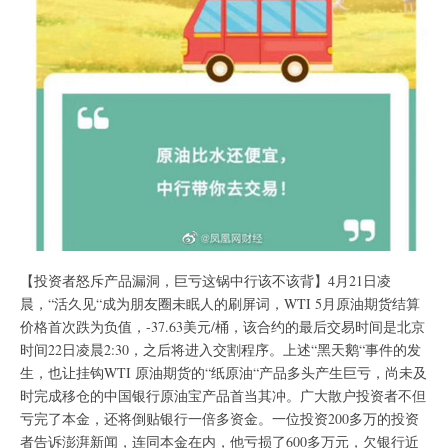
【投资者怒斥产品漏洞，巨亏这锅中行该不该背】4月21日凌
晨，“活久见“成为朋友圈未眠人的刷屏词，WTI 5月原油期货结算
价格首次跌为负值，-37.63美元/桶，该合约的最后交易时间是北京
时间22日凌晨2:30，之后将进入交割程序。上述“黑天鹅“事件的发
生，也让挂钩WTI 原油期货的“纸原油“产品多头产生巨亏，尚未及
时完成移仓的中国银行原油宝产品首当其冲。广大散户投资者不但
亏完了本金，还将倒贴银行一倍多资金。一位投资200多万的投资
者告诉澎湃新闻，连同本金在内，他亏损了600多万元，欠银行近