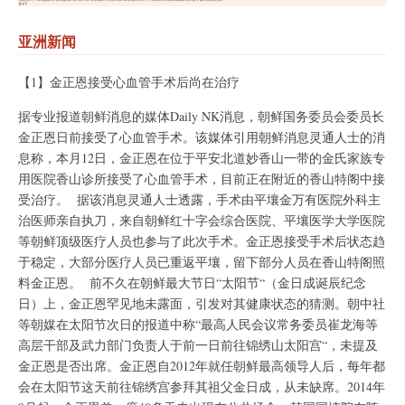
亚洲新闻
【1】金正恩接受心血管手术后尚在治疗
据专业报道朝鲜消息的媒体Daily NK消息，朝鲜国务委员会委员长
金正恩日前接受了心血管手术。该媒体引用朝鲜消息灵通人士的消
息称，本月12日，金正恩在位于平安北道妙香山一带的金氏家族专
用医院香山诊所接受了心血管手术，目前正在附近的香山特阁中接
受治疗。 据该消息灵通人士透露，手术由平壤金万有医院外科主
治医师亲自执刀，来自朝鲜红十字会综合医院、平壤医学大学医院
等朝鲜顶级医疗人员也参与了此次手术。金正恩接受手术后状态趋
于稳定，大部分医疗人员已重返平壤，留下部分人员在香山特阁照
料金正恩。 前不久在朝鲜最大节日“太阳节“（金日成诞辰纪念
日）上，金正恩罕见地未露面，引发对其健康状态的猜测。朝中社
等朝媒在太阳节次日的报道中称“最高人民会议常务委员崔龙海等
高层干部及武力部门负责人于前一日前往锦绣山太阳宫“，未提及
金正恩是否出席。金正恩自2012年就任朝鲜最高领导人后，每年都
会在太阳节这天前往锦绣宫参拜其祖父金日成，从未缺席。2014年