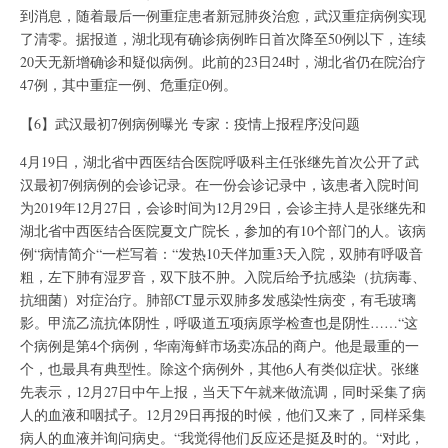
到消息，随着最后一例重症患者新冠肺炎治愈，武汉重症病例实现
了清零。据报道，湖北现有确诊病例昨日首次降至50例以下，连续
20天无新增确诊和疑似病例。此前的23日24时，湖北省仍在院治疗
47例，其中重症一例、危重症0例。
【6】武汉最初7例病例曝光 专家：疫情上报程序没问题
4月19日，湖北省中西医结合医院呼吸科主任张继先首次公开了武
汉最初7例病例的会诊记录。在一份会诊记录中，该患者入院时间
为2019年12月27日，会诊时间为12月29日，会诊主持人是张继先和
湖北省中西医结合医院夏文广院长，参加的有10个部门的人。该病
例“病情简介“一栏写着：“发热10天伴加重3天入院，双肺有呼吸音
粗，左下肺有湿罗音，双下肢不肿。入院后给予抗感染（抗病毒、
抗细菌）对症治疗。肺部CT显示双肺多发感染性病变，有毛玻璃
影。甲流乙流抗体阴性，呼吸道五项病原学检查也是阴性……“这
个病例是第4个病例，华南海鲜市场卖冻品的商户。他是最重的一
个，也最具有典型性。除这个病例外，其他6人有类似症状。张继
先表示，12月27日中午上报，当天下午就来做流调，同时采集了病
人的血液和咽拭子。12月29日再报的时候，他们又来了，同样采集
病人的血液并询问病史。“我觉得他们反应还是挺及时的。“对此，