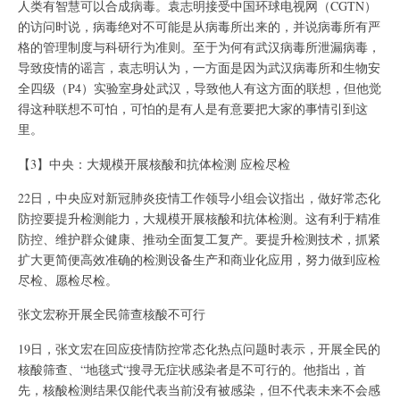
人类有智慧可以合成病毒。袁志明接受中国环球电视网（CGTN）
的访问时说，病毒绝对不可能是从病毒所出来的，并说病毒所有严
格的管理制度与科研行为准则。至于为何有武汉病毒所泄漏病毒，
导致疫情的谣言，袁志明认为，一方面是因为武汉病毒所和生物安
全四级（P4）实验室身处武汉，导致他人有这方面的联想，但他觉
得这种联想不可怕，可怕的是有人是有意要把大家的事情引到这
里。
【3】中央：大规模开展核酸和抗体检测 应检尽检
22日，中央应对新冠肺炎疫情工作领导小组会议指出，做好常态化
防控要提升检测能力，大规模开展核酸和抗体检测。这有利于精准
防控、维护群众健康、推动全面复工复产。要提升检测技术，抓紧
扩大更简便高效准确的检测设备生产和商业化应用，努力做到应检
尽检、愿检尽检。
张文宏称开展全民筛查核酸不可行
19日，张文宏在回应疫情防控常态化热点问题时表示，开展全民的
核酸筛查、“地毯式“搜寻无症状感染者是不可行的。他指出，首
先，核酸检测结果仅能代表当前没有被感染，但不代表未来不会感