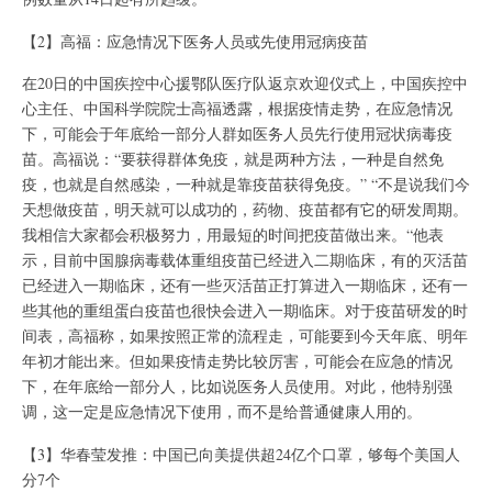
【2】高福：应急情况下医务人员或先使用冠病疫苗
在20日的中国疾控中心援鄂队医疗队返京欢迎仪式上，中国疾控中
心主任、中国科学院院士高福透露，根据疫情走势，在应急情况
下，可能会于年底给一部分人群如医务人员先行使用冠状病毒疫
苗。高福说：“要获得群体免疫，就是两种方法，一种是自然免
疫，也就是自然感染，一种就是靠疫苗获得免疫。” “不是说我们今
天想做疫苗，明天就可以成功的，药物、疫苗都有它的研发周期。
我相信大家都会积极努力，用最短的时间把疫苗做出来。“他表
示，目前中国腺病毒载体重组疫苗已经进入二期临床，有的灭活苗
已经进入一期临床，还有一些灭活苗正打算进入一期临床，还有一
些其他的重组蛋白疫苗也很快会进入一期临床。对于疫苗研发的时
间表，高福称，如果按照正常的流程走，可能要到今天年底、明年
年初才能出来。但如果疫情走势比较厉害，可能会在应急的情况
下，在年底给一部分人，比如说医务人员使用。对此，他特别强
调，这一定是应急情况下使用，而不是给普通健康人用的。
【3】华春莹发推：中国已向美提供超24亿个口罩，够每个美国人
分7个