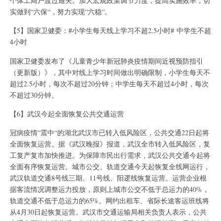
个体工商户渡过难关。加大宏观政策调节力度，提高实施效率，切
实做到“六保“，努力实现“六稳“。
【5】国家卫健委：#小学生每天线上学习不超2.5小时# 中学生不超
4小时
国家卫健委发布了《儿童青少年新冠肺炎疫情期间近视预防指引
（更新版）》，其中对线上学习时间做出明确限制，小学生每天不
超过2.5小时，每次不超过20分钟；中学生每天不超过4小时，每次
不超过30分钟。
【6】武汉今起全面恢复公共交通运营
冠病疫情“震中“的湖北武汉市已转入低风险区，公共交通22日起将
全面恢复运营。据《武汉晚报》报道，武汉全市转入低风险区，复
工复产复市加快推进。为保障市民出行需求，武汉公共交通今起将
全面有序恢复运营。城市公交、轨道交通今天起恢复全线网运行，
武汉轨道交通8号线三期、11号线、阳逻线恢复运营。运营企业根
据客流情况调整运力投放，原则上城市公交不低于总运力的40%，
轨道交通不低于总运力的65%。网约出租车、省际长途客运班线将
从4月30日起恢复运营。武汉市交通运输局相关负责人表示，公共