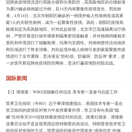
冠肺炎疫情情况进行风险分级和分类防控，高风险地区的分级标准
为累计确诊病例超过50例，且14天内有聚集性疫情发生。照此标
准，4月14日，北京市朝阳区确诊的一例境外输入性病例造成其家
庭3人的关联性病例，成为一起聚集性疫情。因此，朝阳区疫情风
险级别定为高风险地区。针对此起疫情，北京市已迅速隔离治疗病
例，严密开展流行病学调查和隔离密切接触者，并对病例同楼相关
居民和环境进行了核酸检测，结果均呈阴性。对病例曾经活动场所
和区域进行了终末消毒。对此起境外输入病例引发的家庭聚集性疫
情进行了全市通报，坚决落实“防松劲、防漏洞、防反弹“要求，进
一步筑牢新冠肺炎疫情防控网络，坚决打赢疫情防控阻击战。
国际新闻
【1】谭德塞：WHO没隐瞒任何信息 美专家一直参与抗疫工作
世界卫生组织（WHO）总干事谭德塞指出，美国技术专家一直在
世卫组织的疫情应对努力中发挥重要作用，世卫没有向美国“隐
瞒“任何有关2019冠状病毒疫情应对的信息。路透社报道，谭德塞
这番言论似乎是反驳美国总统特朗普此前说法。特朗普曾批评世卫
组织应对疫情的方式，指责该组织纵容中国发布“虚假信息“的做