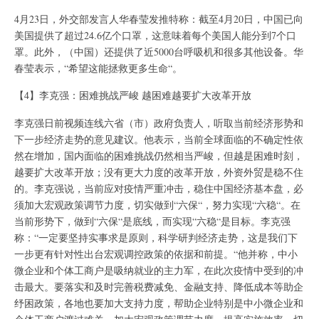
4月23日，外交部发言人华春莹发推特称：截至4月20日，中国已向
美国提供了超过24.6亿个口罩，这意味着每个美国人能分到7个口
罩。此外，（中国）还提供了近5000台呼吸机和很多其他设备。华
春莹表示，“希望这能拯救更多生命“。
【4】李克强：困难挑战严峻 越困难越要扩大改革开放
李克强日前视频连线六省（市）政府负责人，听取当前经济形势和
下一步经济走势的意见建议。他表示，当前全球面临的不确定性依
然在增加，国内面临的困难挑战仍然相当严峻，但越是困难时刻，
越要扩大改革开放；没有更大力度的改革开放，外资外贸是稳不住
的。李克强说，当前应对疫情严重冲击，稳住中国经济基本盘，必
须加大宏观政策调节力度，切实做到“六保“，努力实现“六稳“。在
当前形势下，做到“六保“是底线，而实现“六稳“是目标。李克强
称：“一定要坚持实事求是原则，科学研判经济走势，这是我们下
一步更有针对性出台宏观调控政策的依据和前提。“他并称，中小
微企业和个体工商户是吸纳就业的主力军，在此次疫情中受到的冲
击最大。要落实和及时完善税费减免、金融支持、降低成本等助企
纾困政策，各地也要加大支持力度，帮助企业特别是中小微企业和