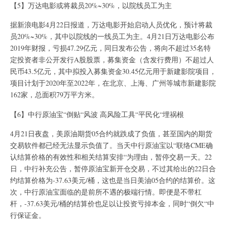
【5】万达电影或将裁员20%~30%，以院线员工为主
据新浪电影4月22日报道，万达电影开始启动人员优化，预计将裁
员20%~30%，其中以院线的一线员工为主。4月21日万达电影公布
2019年财报，亏损47.29亿元，同日发布公告，将向不超过35名特
定投资者非公开发行A股股票，募集资金（含发行费用）不超过人
民币43.5亿元，其中拟投入募集资金30.45亿元用于新建影院项目，
项目计划于2020年至2022年，在北京、上海、广州等城市新建影院
162家，总面积79万平方米。
【6】中行原油宝“倒贴“风波 高风险工具“平民化“埋祸根
4月21日夜盘，美原油期货05合约就跌成了负值，甚至国内的期货
交易软件都已经无法显示负值了。当天中行原油宝以“联络CME确
认结算价格的有效性和相关结算安排“为理由，暂停交易一天。22
日，中行补充公告，暂停原油宝新开仓交易，不过其给出的22日合
约结算价格为-37.63美元/桶，这也是当日美油05合约的结算价。这
次，中行原油宝面临的是前所不遇的极端行情。即便是不带杠
杆，-37.63美元/桶的结算价也足以让投资亏掉本金，同时“倒欠“中
行保证金。