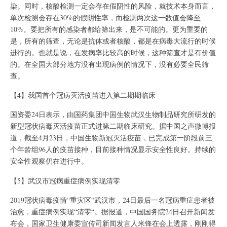
染。同时，核酸检测一定会存在假阴性的风险，就技术本身而言，
单次检测会存在30%的假阴性率，而检测两次这一数值会降至
10%。要把所有的感染者都给筛出来，是不可能的。更为重要的
是，所有的筛查，无论是抗体或者核酸，都是在病毒大流行的时候
进行的。也就是说，在发病率比较高的时候，这种筛查才是有价值
的。在全国大部分地方没有出现病例的情况下，没有必要全民筛
查。
【4】我国首个冠病灭活疫苗进入第二期期临床
国资委24日表示，由国药集团中国生物武汉生物制品研究所研发的
新型冠状病毒灭活疫苗正式进第二期临床研究。据中国之声微博报
道，截至4月23日，中国生物新冠灭活疫苗，已完成第一阶段前三
个年龄组96人的疫苗接种，目前接种情况显示安全性良好。持续的
安全性观察仍在进行中。
【5】武汉市冠病重症病例实现清零
2019冠状病毒疫情“重灾区“武汉市，24日最后一名冠病重症患者被
治愈，重症病例实现“清零“。据报道，中国国务院24日召开新闻发
布会，国家卫生健康委宣传司新闻发言人米锋在会上透露，刚刚得