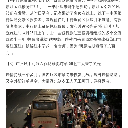
原油宝跳楼身亡#！】 一纸回应未能平息舆论，原油宝引发的风
波仍在发酵。从昨日至今，记者采访了多位在线上、线下与中国银
行沟通交涉的投资者，发现他们对中行当前的回应并不满意。有投
资者表示，中行借上征信施压催债，发布涉诉公告是“拖延时间加
强施压“。4月25日上午，由中国银行原油宝投资者组成的多个交流
群传出一组“投资者跳楼“的视频。跳楼自杀者原本是福建省莆田市
涵江区江口镇锦江中学的一名老师，因为“玩原油期货亏了几百
万“。
【6】广州城中村制衣作坊难觅订单 湖北工人来了又走
疫情持续三个多月，国内服装市场尚未恢复元气，境外疫情汹汹，
又令外贸订单悬空。大量湖北制衣工人无工可开，选择返乡。