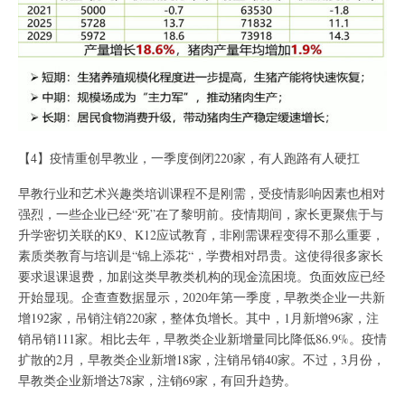
【4】疫情重创早教业，一季度倒闭220家，有人跑路有人硬扛
早教行业和艺术兴趣类培训课程不是刚需，受疫情影响因素也相对
强烈，一些企业已经“死”在了黎明前。疫情期间，家长更聚焦于与
升学密切关联的K9、K12应试教育，非刚需课程变得不那么重要，
素质类教育与培训是“锦上添花“，学费相对昂贵。这使得很多家长
要求退课退费，加剧这类早教类机构的现金流困境。负面效应已经
开始显现。企查查数据显示，2020年第一季度，早教类企业一共新
增192家，吊销注销220家，整体负增长。其中，1月新增96家，注
销吊销111家。相比去年，早教类企业新增量同比降低86.9%。疫情
扩散的2月，早教类企业新增18家，注销吊销40家。不过，3月份，
早教类企业新增达78家，注销69家，有回升趋势。