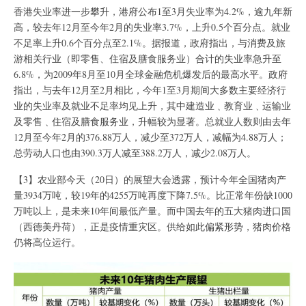
香港失业率进一步攀升，港府公布1至3月失业率为4.2%，逾九年新
高，较去年12月至今年2月的失业率3.7%，上升0.5个百分点。就业
不足率上升0.6个百分点至2.1%。据报道，政府指出，与消费及旅
游相关行业（即零售、住宿及膳食服务业）合计的失业率急升至
6.8%，为2009年8月至10月全球金融危机爆发后的最高水平。政府
指出，与去年12月至2月相比，今年1至3月期间大多数主要经济行
业的失业率及就业不足率均见上升，其中建造业﹑教育业﹑运输业
及零售﹑住宿及膳食服务业，升幅较为显著。总就业人数则由去年
12月至今年2月的376.88万人，减少至372万人，减幅为4.88万人；
总劳动人口也由390.3万人减至388.2万人，减少2.08万人。
【3】农业部今天（20日）的展望大会透露，预计今年全国猪肉产
量3934万吨，较19年的4255万吨再度下降7.5%。比正常年份缺1000
万吨以上，是未来10年间最低产量。而中国去年的五大猪肉进口国
（西德美丹荷），正是疫情重灾区。供给如此偏紧形势，猪肉价格
仍将高位运行。