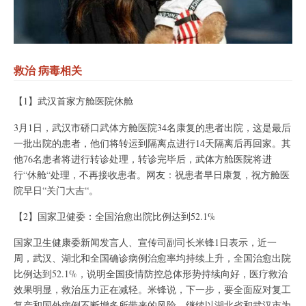
救治 病毒相关
【1】武汉首家方舱医院休舱
3月1日，武汉市硚口武体方舱医院34名康复的患者出院，这是最后
一批出院的患者，他们将转运到隔离点进行14天隔离后再回家。其
他76名患者将进行转诊处理，转诊完毕后，武体方舱医院将进
行“休舱“处理，不再接收患者。网友：祝患者早日康复，祝方舱医
院早日“关门大吉“。
【2】国家卫健委：全国治愈出院比例达到52.1%
国家卫生健康委新闻发言人、宣传司副司长米锋1日表示，近一
周，武汉、湖北和全国确诊病例治愈率均持续上升，全国治愈出院
比例达到52.1%，说明全国疫情防控总体形势持续向好，医疗救治
效果明显，救治压力正在减轻。米锋说，下一步，要全面应对复工
复产和国外病例不断增多所带来的风险，继续以湖北省和武汉市为