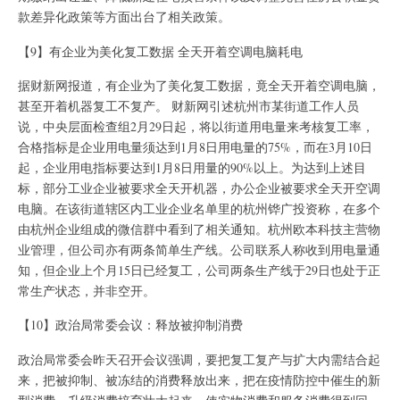
款差异化政策等方面出台了相关政策。
【9】有企业为美化复工数据 全天开着空调电脑耗电
据财新网报道，有企业为了美化复工数据，竟全天开着空调电脑，
甚至开着机器复工不复产。 财新网引述杭州市某街道工作人员
说，中央层面检查组2月29日起，将以街道用电量来考核复工率，
合格指标是企业用电量须达到1月8日用电量的75%，而在3月10日
起，企业用电指标要达到1月8日用量的90%以上。为达到上述目
标，部分工业企业被要求全天开机器，办公企业被要求全天开空调
电脑。在该街道辖区内工业企业名单里的杭州铧广投资称，在多个
由杭州企业组成的微信群中看到了相关通知。杭州欧本科技主营物
业管理，但公司亦有两条简单生产线。公司联系人称收到用电量通
知，但企业上个月15日已经复工，公司两条生产线于29日也处于正
常生产状态，并非空开。
【10】政治局常委会议：释放被抑制消费
政治局常委会昨天召开会议强调，要把复工复产与扩大内需结合起
来，把被抑制、被冻结的消费释放出来，把在疫情防控中催生的新