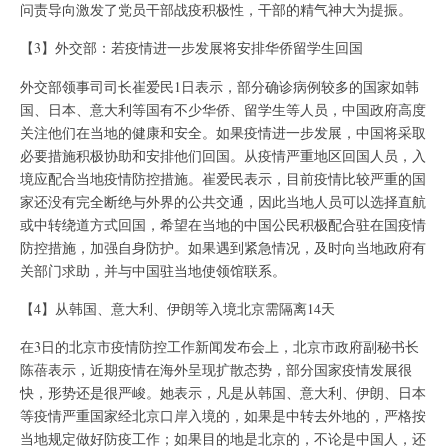
问责导向激发了党员干部战疫积极性，干部的精气神大为提振。
【3】外交部：若疫情进一步发展将安排华侨留学生回国
外交部领事司司长崔爱民1日表示，部分确诊病例较多的国家如韩
国、日本、意大利等国有不少华侨、留学生等人员，中国政府高度
关注他们在当地的健康和安全。如果疫情进一步发展，中国将采取
必要措施积极协助和安排他们回国。从疫情严重地区回国人员，入
境应配合当地疫情防控措施。崔爱民表示，目前疫情比较严重的国
家还没有完全断绝与外界的公共交通，因此当地人员可以选择直航
或中转绕道方式回国，希望在当地的中国公民积极配合驻在国疫情
防控措施，加强自身防护。如果遇到紧急情况，及时向当地政府有
关部门求助，并与中国驻当地使领馆联系。
【4】从韩国、意大利、伊朗等入境北京需隔离14天
在3日的北京市疫情防控工作新闻发布会上，北京市政府副秘书长
陈蓓表示，近期疫情在海外呈现扩散态势，部分国家疫情发展很
快，形势还是很严峻。她表示，凡是从韩国、意大利、伊朗、日本
等疫情严重国家经北京口岸入境的，如果是中转去外地的，严格按
当地规定做好防疫工作；如果目的地是北京的，不论是中国人，还