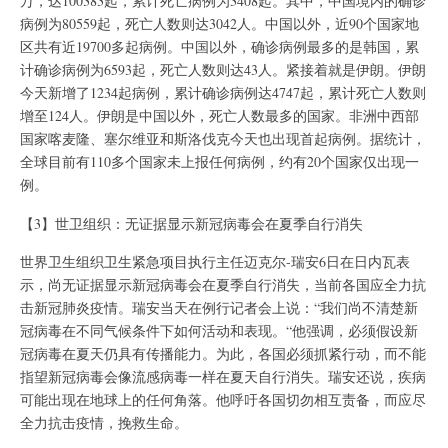
万，达100383起，累计死亡病例为3408起。其中，中国境内的确诊
病例为80559起，死亡人数则达3042人。中国以外，近90个国家地
区共有近19700多起病例。中国以外，确诊病例最多的是韩国，累
计确诊病例为6593起，死亡人数则达43人。紧接着就是伊朗。伊朗
今天新增了1234起病例，累计确诊病例达4747起，累计死亡人数则
增至124人。伊朗是中国以外，死亡人数最多的国家。非洲中西部
国家喀麦隆、塞尔维亚和斯洛伐克今天也出现首起病例。据统计，
全球目前有110多个国家未上报任何病例，约有20个国家仅出现一
例。
【3】世卫组织：无证据显示新冠病毒会在夏季自行消失
世界卫生组织卫生紧急项目执行主任迈克尔-瑞安6日在日内瓦表
示，尚无证据显示新冠病毒会在夏季自行消失，当前各国应全力抗
击新冠肺炎疫情。瑞安当天在例行记者会上说：“我们尚不清楚新
冠病毒在不同气候条件下如何活动和表现。“他强调，必须假设新
冠病毒在夏天仍具有传播能力。为此，各国必须抓紧行动，而不能
指望新冠病毒会像流感病毒一样在夏天自行消失。瑞安还说，疾病
可能出现在地球上的任何角落。他呼吁各国切勿相互责备，而应尽
全力抗击疫情，挽救生命。