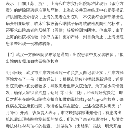
表示，目前江苏、浙江、上海和广东实行出院标准比现行《诊疗方
案》的解除隔离标准更加严格。上海市公共卫生临床中心党委书记
卢洪洲教授介绍说，上海的患者在出院时，不仅要符合肺部渗出性
病变明显吸收、临床症状改善和咽拭子病毒核酸检测阴性的标准，
还要求出院患者的肛拭子（粪便）核酸检测为阴性。他表示，由于
上海的出院标准较《诊疗方案》更加严格，到目前为止，上海出院
患者未出现一例核酸转阳。
【7】武汉一方舱医院发布紧急通知：出院患者中复发者较多，#拟
出院病友需加做病毒抗体检查
3月4日晚，武汉市江岸方舱医院一名负责人向记者证实，江岸方舱
医院发布了一份《紧急通知》：根据市防疫指挥部最新通报，近期
出院患者中复发者较多，导致患者重新入院治疗。为了减少病情复
发，确保大家彻底治愈，达到“零回头“目标，经医院研究决定，即
日对所有在舱拟出院病友抽血加做病毒抗体Ig-M与Ig-G的检查，确
保病友完全康复出院，敬请各位病友配合。上述检查将从明天（3
月5日）开始。该负责人表示，市防疫指挥部通知他们，有患者出
舱以后出现核酸检测转阳的情况，所以为了患者彻底治好，加做病
毒抗体Ig-M与Ig-G的检查。“加做抗体（出结果）很快，明天开始