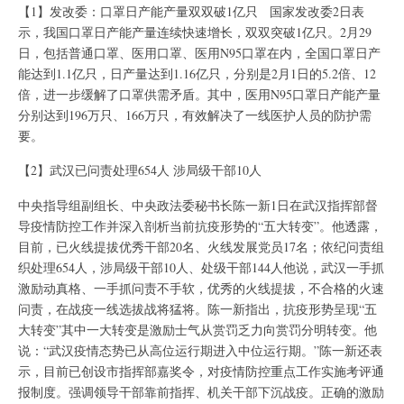
【1】发改委：口罩日产能产量双双破1亿只 国家发改委2日表
示，我国口罩日产能产量连续快速增长，双双突破1亿只。2月29
日，包括普通口罩、医用口罩、医用N95口罩在内，全国口罩日产
能达到1.1亿只，日产量达到1.16亿只，分别是2月1日的5.2倍、12
倍，进一步缓解了口罩供需矛盾。其中，医用N95口罩日产能产量
分别达到196万只、166万只，有效解决了一线医护人员的防护需
要。
【2】武汉已问责处理654人 涉局级干部10人
中央指导组副组长、中央政法委秘书长陈一新1日在武汉指挥部督
导疫情防控工作并深入剖析当前抗疫形势的“五大转变”。他透露，
目前，已火线提拔优秀干部20名、火线发展党员17名；依纪问责组
织处理654人，涉局级干部10人、处级干部144人他说，武汉一手抓
激励动真格、一手抓问责不手软，优秀的火线提拔，不合格的火速
问责，在战疫一线选拔战将猛将。陈一新指出，抗疫形势呈现“五
大转变”其中一大转变是激励士气从赏罚乏力向赏罚分明转变。他
说：“武汉疫情态势已从高位运行期进入中位运行期。”陈一新还表
示，目前已创设市指挥部嘉奖令，对疫情防控重点工作实施考评通
报制度。强调领导干部靠前指挥、机关干部下沉战疫。正确的激励