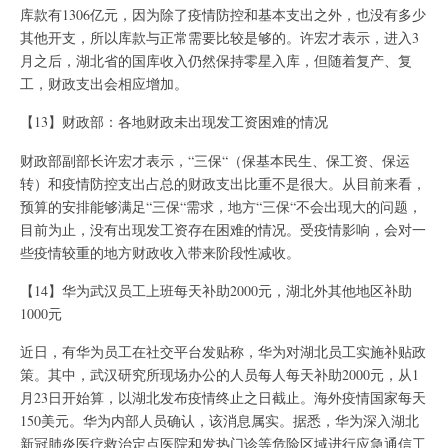
库款有1306亿元，因为除了疫情防控和基本支出之外，也没有多少
其他开支，所以库款与正常需要比较是够的。许宏才表示，进入3
月之后，湖北省的国库收入仍然保持零星入库，但随着复产、复
工，财政支出会相应增加。
【13】财政部：各地财政未出现发工资困难的情况
财政部副部长许宏才表示，“三保“（保基本民生、保工资、保运
转）和疫情防控支出占总的财政支出比重不是很大。从目前来看，
预算的安排能够满足“三保“需求，地方“三保“不会出现大的问题，
目前为止，没有出现发工资存在困难的情况。受疫情影响，会对一
些疫情较重的地方财政收入带来阶段性减收。
【14】华为武汉员工上班每天补助2000元，湖北外其他地区补助
1000元
近日，有华为员工在社交平台发贴称，华为对湖北员工实施补贴政
策。其中，武汉研究所现场办公的人员每人每天补助2000元，从1
月23日开始算，以湖北发布疫情终止之日截止。海外疫情国家每天
150美元。华为内部人员确认，该消息属实。据悉，华为深入湖北
新冠肺炎医疗救治定点医院和发热门诊等危险区域进行应急通信工