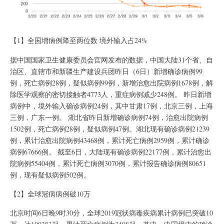
【1】全国增病例降至两位数 境外输入占24%
据中国国家卫生健康委员会官网发布的数据，中国大陆31个省、自
治区、直辖市和新疆生产建设兵团昨日（6日）新增确诊病例99
例，死亡病例28例，疑似病例99例，新增治愈出院病例1678例，解
除医学观察的密切接触者4773人，重症病例减少248例。 昨日新增
病例中，境外输入确诊病例24例，其中甘肃17例，北京三例，上海
三例，广东一例。 湖北省昨日新增确诊病例74例，治愈出院病例
1502例，死亡病例28例，疑似病例47例。湖北现有确诊病例21239
例，累计治愈出院病例43468例，累计死亡病例2959例，累计确诊
病例67666例。 截至6日，大陆现有确诊病例22177例，累计治愈出
院病例55404例，累计死亡病例3070例，累计报告确诊病例80651
例，现有疑似病例502例。
【2】全球冠病病例破10万
北京时间6日晚9时30分，全球2019冠状病毒疾病累计病例已突破10