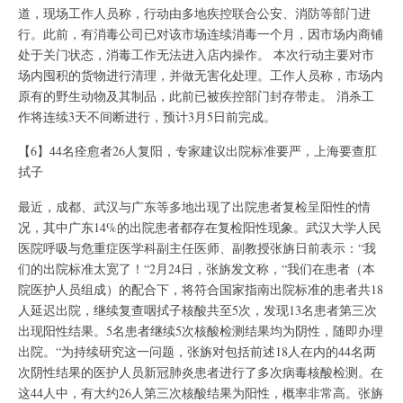
道，现场工作人员称，行动由多地疾控联合公安、消防等部门进
行。此前，有消毒公司已对该市场连续消毒一个月，因市场内商铺
处于关门状态，消毒工作无法进入店内操作。 本次行动主要对市
场内囤积的货物进行清理，并做无害化处理。工作人员称，市场内
原有的野生动物及其制品，此前已被疾控部门封存带走。 消杀工
作将连续3天不间断进行，预计3月5日前完成。
【6】44名痊愈者26人复阳，专家建议出院标准要严，上海要查肛
拭子
最近，成都、武汉与广东等多地出现了出院患者复检呈阳性的情
况，其中广东14%的出院患者都存在复检阳性现象。武汉大学人民
医院呼吸与危重症医学科副主任医师、副教授张旃日前表示：“我
们的出院标准太宽了！“2月24日，张旃发文称，“我们在患者（本
院医护人员组成）的配合下，将符合国家指南出院标准的患者共18
人延迟出院，继续复查咽拭子核酸共至5次，发现13名患者第三次
出现阳性结果。5名患者继续5次核酸检测结果均为阴性，随即办理
出院。“为持续研究这一问题，张旃对包括前述18人在内的44名两
次阴性结果的医护人员新冠肺炎患者进行了多次病毒核酸检测。在
这44人中，有大约26人第三次核酸结果为阳性，概率非常高。张旃