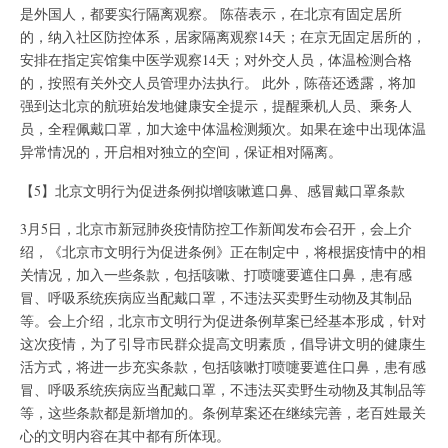
是外国人，都要实行隔离观察。 陈蓓表示，在北京有固定居所
的，纳入社区防控体系，居家隔离观察14天；在京无固定居所的，
安排在指定宾馆集中医学观察14天；对外交人员，体温检测合格
的，按照有关外交人员管理办法执行。 此外，陈蓓还透露，将加
强到达北京的航班始发地健康安全提示，提醒乘机人员、乘务人
员，全程佩戴口罩，加大途中体温检测频次。如果在途中出现体温
异常情况的，开启相对独立的空间，保证相对隔离。
【5】北京文明行为促进条例拟增咳嗽遮口鼻、感冒戴口罩条款
3月5日，北京市新冠肺炎疫情防控工作新闻发布会召开，会上介
绍，《北京市文明行为促进条例》正在制定中，将根据疫情中的相
关情况，加入一些条款，包括咳嗽、打喷嚏要遮住口鼻，患有感
冒、呼吸系统疾病应当配戴口罩，不违法买卖野生动物及其制品
等。会上介绍，北京市文明行为促进条例草案已经基本形成，针对
这次疫情，为了引导市民群众提高文明素质，倡导讲文明的健康生
活方式，将进一步充实条款，包括咳嗽打喷嚏要遮住口鼻，患有感
冒、呼吸系统疾病应当配戴口罩，不违法买卖野生动物及其制品等
等，这些条款都是新增加的。条例草案还在继续完善，老百姓最关
心的文明内容在其中都有所体现。