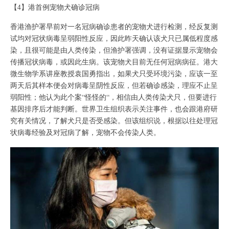
【4】港首例宠物犬确诊冠病
香港渔护署早前对一名冠病确诊患者的宠物犬进行检测，经反复测
试均对冠状病毒呈弱阳性反应，因此昨天确认该犬只已属低程度感
染，且很可能是由人类传染，但渔护署强调，没有证据显示宠物会
传播冠状病毒，或因此生病。该宠物犬目前无任何冠病病征。港大
微生物学系讲座教授袁国勇指出，如果犬只受环境污染，应该一至
两天后其样本便会对病毒呈阴性反应，但若确诊感染，理应不止呈
弱阳性；他认为此个案“怪怪的“，相信由人类传染犬只，但要进行
基因排序后才能判断。世界卫生组织表示关注事件，也会跟港府研
究有关情况，了解犬只是否受感染。但该组织说，根据以往处理冠
状病毒经验及对冠病了解，宠物不会传染人类。