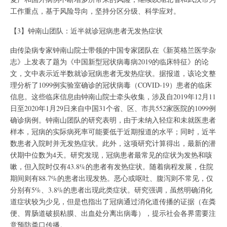
工作重点，基于风险导向，坚持分区分级、科学应对。
【3】钟南山团队：近半就诊冠病患者无发热症状
由传染病专家钟南山院士带领的中国专家团队在《新英格兰医学杂
志》上发表了题为《中国新型冠状病毒病2019的临床特征》的论
文，文中表示近半数就诊冠病患者无发热症状。据报道，该论文整
理分析了1099例实验室确诊的冠状病毒（COVID-19）患者的临床
信息。这些临床信息由钟南山院士牵头收集，涉及自2019年12月11
日至2020年1月29日来自中国31个省、区、市共552家医院的1099例
确诊病例。钟南山团队的研究表明，由于未纳入轻症和未就医患者
样本，冠病的实际病死率可能要低于近期报道的水平；同时，近半
数患者入院时并无发热症状。此外，这项研究计算得出，最新的潜
伏期中位数为4天。研究发现，冠病患者最常见的症状为发热和咳
嗽，但入院时仅有43.8%的患者有发热症状。随着病程发展，住院
期间则有88.7%的患者出现发热。恶心或呕吐、腹泻则不常见，仅
分别有5%、3.8%的患者出现此类症状。研究强调，虽然明确消化
道症状较为少见，但是也指出了冠病通过消化道传播的证据（在粪
便、胃肠道破损粘膜、出血处分离出病毒），提示社会各界需要注
意预防粪口传播。