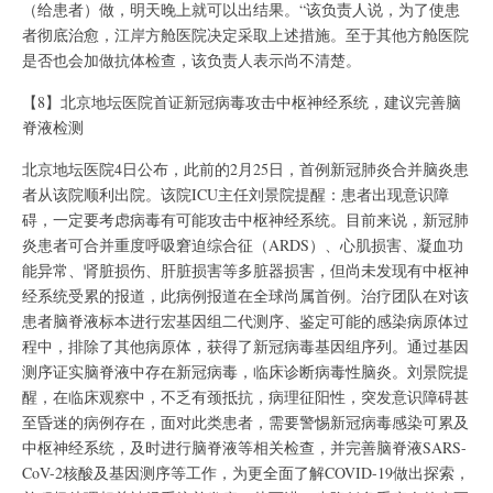
（给患者）做，明天晚上就可以出结果。“该负责人说，为了使患
者彻底治愈，江岸方舱医院决定采取上述措施。至于其他方舱医院
是否也会加做抗体检查，该负责人表示尚不清楚。
【8】北京地坛医院首证新冠病毒攻击中枢神经系统，建议完善脑
脊液检测
北京地坛医院4日公布，此前的2月25日，首例新冠肺炎合并脑炎患
者从该院顺利出院。该院ICU主任刘景院提醒：患者出现意识障
碍，一定要考虑病毒有可能攻击中枢神经系统。目前来说，新冠肺
炎患者可合并重度呼吸窘迫综合征（ARDS）、心肌损害、凝血功
能异常、肾脏损伤、肝脏损害等多脏器损害，但尚未发现有中枢神
经系统受累的报道，此病例报道在全球尚属首例。治疗团队在对该
患者脑脊液标本进行宏基因组二代测序、鉴定可能的感染病原体过
程中，排除了其他病原体，获得了新冠病毒基因组序列。通过基因
测序证实脑脊液中存在新冠病毒，临床诊断病毒性脑炎。刘景院提
醒，在临床观察中，不乏有颈抵抗，病理征阳性，突发意识障碍甚
至昏迷的病例存在，面对此类患者，需要警惕新冠病毒感染可累及
中枢神经系统，及时进行脑脊液等相关检查，并完善脑脊液SARS-
CoV-2核酸及基因测序等工作，为更全面了解COVID-19做出探索，