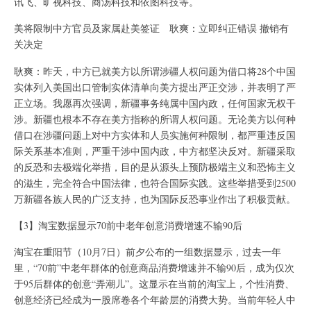
讯飞、旷视科技、商汤科技和依图科技等。
美将限制中方官员及家属赴美签证 耿爽：立即纠正错误 撤销有
关决定
耿爽：昨天，中方已就美方以所谓涉疆人权问题为借口将28个中国
实体列入美国出口管制实体清单向美方提出严正交涉，并表明了严
正立场。我愿再次强调，新疆事务纯属中国内政，任何国家无权干
涉。新疆也根本不存在美方指称的所谓人权问题。无论美方以何种
借口在涉疆问题上对中方实体和人员实施何种限制，都严重违反国
际关系基本准则，严重干涉中国内政，中方都坚决反对。新疆采取
的反恐和去极端化举措，目的是从源头上预防极端主义和恐怖主义
的滋生，完全符合中国法律，也符合国际实践。这些举措受到2500
万新疆各族人民的广泛支持，也为国际反恐事业作出了积极贡献。
【3】淘宝数据显示70前中老年创意消费增速不输90后
淘宝在重阳节（10月7日）前夕公布的一组数据显示，过去一年
里，“70前”中老年群体的创意商品消费增速并不输90后，成为仅次
于95后群体的创意“弄潮儿”。这显示在当前的淘宝上，个性消费、
创意经济已经成为一股席卷各个年龄层的消费大势。当前年轻人中