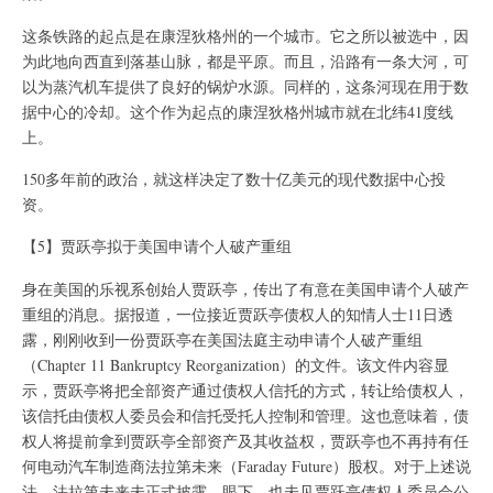
这条铁路的起点是在康涅狄格州的一个城市。它之所以被选中，因
为此地向西直到落基山脉，都是平原。而且，沿路有一条大河，可
以为蒸汽机车提供了良好的锅炉水源。同样的，这条河现在用于数
据中心的冷却。这个作为起点的康涅狄格州城市就在北纬41度线
上。
150多年前的政治，就这样决定了数十亿美元的现代数据中心投
资。
【5】贾跃亭拟于美国申请个人破产重组
身在美国的乐视系创始人贾跃亭，传出了有意在美国申请个人破产
重组的消息。据报道，一位接近贾跃亭债权人的知情人士11日透
露，刚刚收到一份贾跃亭在美国法庭主动申请个人破产重组
（Chapter 11 Bankruptcy Reorganization）的文件。该文件内容显
示，贾跃亭将把全部资产通过债权人信托的方式，转让给债权人，
该信托由债权人委员会和信托受托人控制和管理。这也意味着，债
权人将提前拿到贾跃亭全部资产及其收益权，贾跃亭也不再持有任
何电动汽车制造商法拉第未来（Faraday Future）股权。对于上述说
法，法拉第未来未正式披露，眼下，也未见贾跃亭债权人委员会公