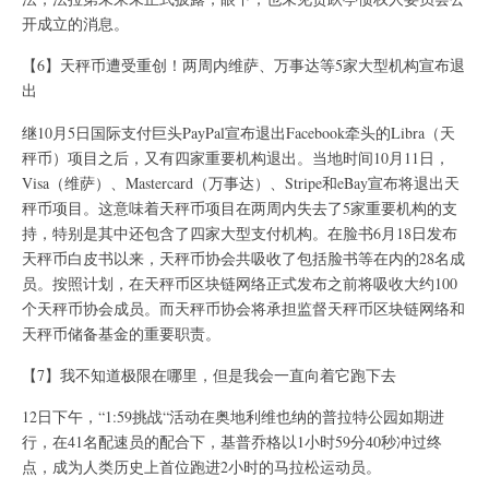
开成立的消息。
【6】天秤币遭受重创！两周内维萨、万事达等5家大型机构宣布退
出
继10月5日国际支付巨头PayPal宣布退出Facebook牵头的Libra（天
秤币）项目之后，又有四家重要机构退出。当地时间10月11日，
Visa（维萨）、Mastercard（万事达）、Stripe和eBay宣布将退出天
秤币项目。这意味着天秤币项目在两周内失去了5家重要机构的支
持，特别是其中还包含了四家大型支付机构。在脸书6月18日发布
天秤币白皮书以来，天秤币协会共吸收了包括脸书等在内的28名成
员。按照计划，在天秤币区块链网络正式发布之前将吸收大约100
个天秤币协会成员。而天秤币协会将承担监督天秤币区块链网络和
天秤币储备基金的重要职责。
【7】我不知道极限在哪里，但是我会一直向着它跑下去
12日下午，“1:59挑战“活动在奥地利维也纳的普拉特公园如期进
行，在41名配速员的配合下，基普乔格以1小时59分40秒冲过终
点，成为人类历史上首位跑进2小时的马拉松运动员。