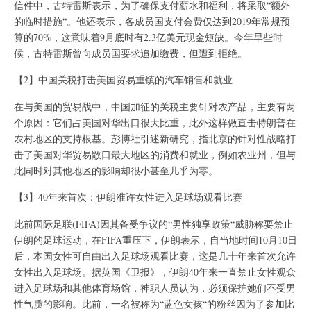
信件中，古特雷斯表示，为了确保支付薪水和福利，将采取“额外
的临时措施“。他还表示，各成员国支付会费仅达到2019年常规预
算的70%，这意味着9月底时有2.3亿美元现金短缺。今年早些时
候，古特雷斯曾向成员国要求追加缴费，但遭到拒绝。
【2】中国关税打击美国贸易重镇的汽车销售和就业
在与美国的贸易战中，中国加征的关税主要针对农产品，主要有两
个原因：它们占美国对华出口很大比重，此外这样做直击特朗普在
农村地区的支持根基。彭博社引述新研究，指北京的针对性战略打
击了美国对华贸易敞口最大地区的消费和就业，例如农业州，但与
此同时对其他地区的影响却很小甚至几乎为零。
【3】40年来首次：伊朗准许女性进入足球场观看比赛
此前国际足联(FIFA)因其备受争议的“男性独享政策“威胁称要禁止
伊朗的足球运动，在FIFA重压下，伊朗表示，自当地时间10月10日
后，本国女性可自由出入足球场观看比赛，这是几十年来首次允许
女性出入足球场。据英国《卫报》，伊朗40年来一直禁止女性观众
进入足球场和其他体育场馆，神职人员认为，必须保护她们不受男
性气质的影响。此前，一名被称为“蓝色女孩“的粉丝因为了参加比