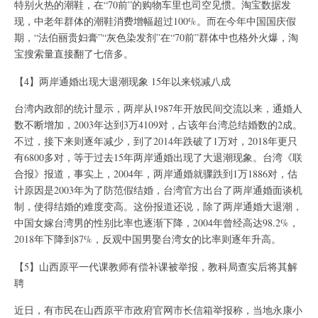
特别火热的潮鞋，在“70前”的购物车里也司空见惯。淘宝数据发
现，中老年群体的潮鞋消费增幅超过100%。而在今年中国国庆假
期，“法伯丽贵妇膏”“灰色染发剂”在“70前”群体中也格外火爆，淘
宝搜索量直接翻了七倍多。
【4】两岸通婚出现大退潮现象 15年以来锐减八成
台湾内政部的统计显示，两岸从1987年开放民间交流以来，通婚人
数不断增加，2003年达到3万4109对，占该年台湾总结婚数的2成。
不过，接下来则逐年减少，到了2014年跌破了1万对，2018年更只
有6800多对，等于过去15年两岸通婚出现了大退潮现象。台湾《联
合报》报道，事实上，2004年，两岸通婚就骤跌到1万1886对，估
计原因是2003年为了防范假结婚，台湾官方出台了两岸通婚面谈机
制，使得结婚的难度变高。这份报道还说，除了两岸通婚大退潮，
中国女嫁台湾男的性别比率也逐渐下降，2004年曾经高达98.2%，
2018年下降到87%，反观中国男娶台湾女的比率则逐年升高。
【5】山西原平一代课教师有偿补课被举报，教科局查实后将其解
聘
近日，有市民在山西原平市政府官网市长信箱举报称，当地永康小