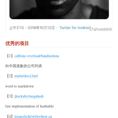
优秀的项目
【1】
caffeine-overload/bandinchina
向中国道歉的公司列表
【2】
mattn/docx2md
word to markdown
【3】
jhuckaby/megahash
fast implementation of hashtable
【4】
leisurelicht/wtfpython-cn