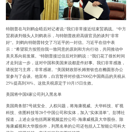
特朗普在与刘鹤会晤后对记者说:“我们非常接近结束贸易战。“中方
贸易谈判领头人刘鹤表示，与特朗普政府高级官员的谈判“非常
好“。刘鹤向特朗普转交了习近平的一封信。习近平在信中表
示：“希望双方按照你我一致同意的原则和方向行动，共同推动中
美关系向前发展。“特朗普接过信后对刘鹤说：“我们花了很长时间
才走到这一步，这对中国和美国来说都是件好事。我们非常感激，
请祝贺习主席，非常感谢。“美国财政部长姆努钦也在椭圆形办公
室参与了会谈。他宣布，白宫暂停对价值2500亿中国商品的关税从
25%提高到30%。这批关税原定于10月15日生效。
美国将中国8家公司列入黑名单
美国商务部7号就安全、人权问题，将海康视威、大华科技、旷视
科技、依图科技等28个中国公司和实体，加入“实体清单”。彭博社
报道，上述企业包括两家视频监控公司–海康威视及大华股份。除
海康威视和大华股份外，列黑名单的公司还包括人工智能公司科大