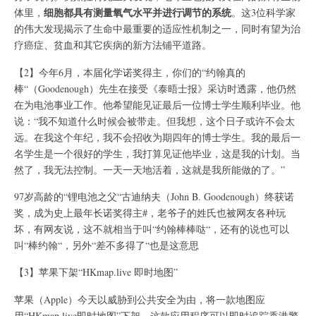
细胞都具有测量氧气水平并进行调节的系统
体里，
。这3位科学家
的伟大发现揭示了生命中最重要的适应性机制之一，同时有望为治
疗癌症、贫血和其它疾病的新方法铺平道路。
【2】今年6月，本届化学诺奖得主，你们的“约翰真的
棒“（Goodenough）先生在接受《泰晤士报》采访时透露，他仍然
在为电池事业工作。他希望能见证最后一位博士学生顺利毕业。他
说：“我不知道什么时候会被带走。但我想，这个日子或许不会太
远。在我这个年纪，我不会招收为期四年的博士学生。我的最后一
名学生是一个很好的学生，我打算见证他毕业，这是我的计划。当
然了，我无法控制。一天一天地活着，这就是我所能做的了。”
97岁高龄的“锂电池之父“古迪纳夫（John B. Goodenough）终获诺
奖，成为史上最年长诺奖得主#，老爷子的姓氏也被网友各种玩
坏，有网友说，这不就相当于叫“约翰棒棒哒“，还有的说也可以
叫“棒约翰“，另外“差不多得了“也是这意思
【3】苹果下架“HKmap.live 即时地图”
苹果（Apple）今天以威胁到公共安全为由，将一款地图应
用“HKmap.live即时地图”下架，这款应用程序可以即时追踪香港警