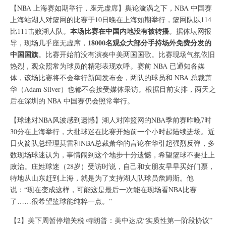
【NBA 上海赛如期举行，座无虚席】舆论漩涡之下，NBA 中国赛
上海站湖人对篮网的比赛于10日晚在上海如期举行，篮网队以114
本场比赛在中国内地没有被转播
比111击败湖人队。
。据体坛网报
18000名观众大部分手持场外免费分发的
导，现场几乎座无虚席，
中国国旗
。比赛开始前没有演奏中美两国国歌。比赛现场气氛依旧
热烈，观众照常为球员的精彩表现欢呼。赛前 NBA 已通知各媒
体，该场比赛将不会举行新闻发布会，两队的球员和 NBA 总裁萧
华（Adam Silver）也都不会接受媒体采访。根据目前安排，两天之
后在深圳的 NBA 中国赛仍会照常举行。
【球迷对NBA风波感到遗憾】湖人对阵篮网的NBA季前赛昨晚7时
30分在上海举行，大批球迷在比赛开始前一个小时起陆续进场。近
日火箭队总经理莫雷和NBA总裁萧华的言论在华引起强烈反弹，多
数现场球迷认为，事情闹到这个地步十分遗憾，希望篮球不要扯上
政治。庄姓球迷（28岁）受访时说，自己和女朋友早早买好门票，
特地从山东赶到上海，就是为了支持湖人队球员詹姆斯。他
说：“现在变成这样，可能这是最后一次能在现场看NBA比赛
了……很希望篮球能纯粹一点。”
【2】美下周暂停增关税 特朗普：美中达成“实质性第一阶段协议”