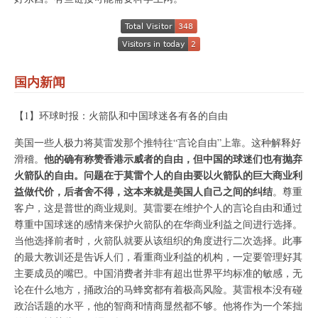
国内新闻
【1】环球时报：火箭队和中国球迷各有各的自由
美国一些人极力将莫雷发那个推特往“言论自由”上靠。这种解释好
他的确有称赞香港示威者的自由，但中国的球迷们也有抛弃
滑稽。
火箭队的自由。问题在于莫雷个人的自由要以火箭队的巨大商业利
益做代价，后者舍不得，这本来就是美国人自己之间的纠结
。尊重
客户，这是普世的商业规则。莫雷要在维护个人的言论自由和通过
尊重中国球迷的感情来保护火箭队的在华商业利益之间进行选择。
当他选择前者时，火箭队就要从该组织的角度进行二次选择。此事
的最大教训还是告诉人们，看重商业利益的机构，一定要管理好其
主要成员的嘴巴。中国消费者并非有超出世界平均标准的敏感，无
论在什么地方，捅政治的马蜂窝都有着极高风险。莫雷根本没有碰
政治话题的水平，他的智商和情商显然都不够。他将作为一个笨拙