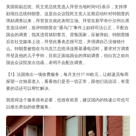
美国前副总统、民主党总统竞选人拜登当地时间9日表示，支持弹
劾现任总统特朗普。这是自众议院民主党人近期启动针对特朗普的
弹劾调查以来，拜登首次就此表明立场。拜登在新罕布什尔州出席
竞选活动时，批评特朗普在“通乌门”事件上妨碍司法公正，不配合
国会的调查，指其违背就职誓言、背叛国家，应被弹劾。特朗普随
后在社交媒体上说，拜登此番表态很可悲，并强调自己没做错什
么。特朗普被指在与乌克兰总统泽连斯基通电话时，要求对方调查
拜登及他的儿子亨特，目前正面临国会的弹劾调查，但白宫之前向
国会众议院发出信函，表明不会配合调查。
【5】法国推出一项收费服务，每月支付37.90欧元，让邮递员每周
探望一次独居老人，看看他们是否一切正常，跟他们说说话，有需
要的话还可以帮忙解决。
我觉得这个服务很有必要，也很有前景，建议国内的快递公司也可
以推出类似的收费服务。