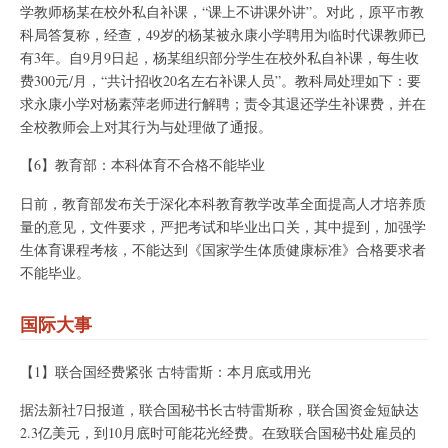
学教师杨某在校外私自补课，“课上不讲课外讲”。对此，原平市教
科局答复称，经查，49岁的杨某被永康小学聘用为临时代课教师已
有3年。自9月9日起，杨某组织部分学生在校外私自补课，每生收
费300元/月，“共计招收20名左右补课人员”。教科局处理如下：要
求永康小学对杨素萍老师进行解聘；责令其退还学生补课费，并在
全校教师会上对其行为与处理做了通报。
【6】教育部：本科体育不合格不能毕业
日前，教育部发布关于深化本科教育教学改革全面提高人才培养质
量的意见，文件要求，严把考试和毕业出口关，其中提到，加强学
生体育课程考核，不能达到《国家学生体质健康标准》合格要求者
不能毕业。
国际大事
【1】联合国经费紧张 古特雷斯：本月底或用光
据法新社7日报道，联合国秘书长古特雷斯称，联合国资金短缺达
2.3亿美元，到10月底时可能花光经费。在致联合国秘书处雇员的