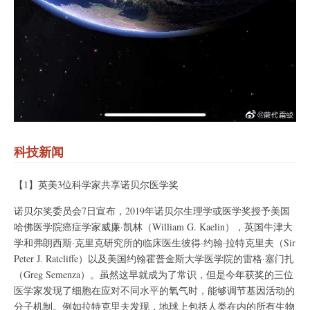
科技新闻
【1】英美3位科学家共享诺贝尔医学奖
诺贝尔奖委员会7日宣布，2019年诺贝尔生理学或医学奖授予美国
哈佛医学院癌症学家威廉·凯林（William G. Kaelin），英国牛津大
学和弗朗西斯·克里克研究所的临床医生彼得·约翰·拉特克里夫（Sir
Peter J. Ratcliffe）以及美国约翰霍普金斯大学医学院的雷格·塞门扎
（Greg Semenza）。虽然这早就成为了常识，但是今年获奖的三位
医学家发现了细胞在应对不同水平的氧气时，能够调节基因活动的
分子机制。例如拉特克里夫发现，地球上包括人类在内的所有生物