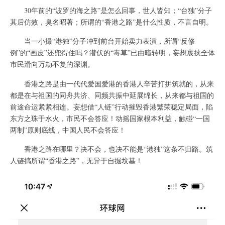
30年前的“波罗的海之路”是怎么回事，世人皆知；“台独”分子
其后仿效，臭名昭著；所谓的“香港之路”是什么性质，不言自明。
当一小撮“港独”分子冲到前台开始卖力表演，所谓“反修
例”的“画皮”还兜得住吗？潜伏的“毒草”已由暗转明，妄想裹挟全体
市民滑向万劫不复的深渊。
香港之路是由一代代爱国爱港的香港人辛苦打拼筑就的，从来
都是在与祖国的同舟共济、同频共振中延展绵长，从来都与祖国的
前途命运紧紧相连。妄想借“人链”行动摧毁香港繁荣稳定局面，陷
东方之珠于水火，市民不会答应！动摇国家根本利益，触碰“一国
两制”原则底线，中国人民不会答应！
香港之路在哪里？决不会，也决不能是“港独”这条不归路。筑
人链搞所谓“香港之路”，无异于自掘坟墓！