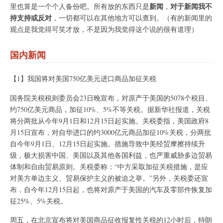
新闻
对于新闻我不
里也算是一个个人备份吧。所有放的东西只是
，
持支持或反对
，一切都可以在其他地方可以查到。（有的新闻里的
观点是我觉得可笑才放，不是因为我觉得这个说的很有道理）
国内新闻
【1】我国将对美国750亿美元进口商品加征关税
国务院关税税则委员会23日晚宣布，对原产于美国的5078个税目、
约750亿美元商品，加征10%、5%不等关税。据新华社报道，关税
将分两批从今年9月1日和12月15日起实施。关税委指，美国政府8
月15日宣布，对自华进口的约3000亿元商品加征10%关税，分两批
自今年9月1日、12月15日起实施。措施导致中美经贸摩擦持续升
级，极大损害中国、美国以及其他各国利益，也严重威胁多边贸易
体制和自由贸易原则。关税委称：“中方采取加征关税措施，是应
对美方单边主义、贸易保护主义的被迫之举。”另外，关税委还宣
布，自今年12月15日起，也将对原产于美国的汽车及零部件恢复加
征25%、5%关税。
周五，在北京宣布将对美国商品征收报复性关税的12小时后，特朗