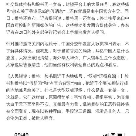
社交媒体推特和脸书周一宣布，封锁平台上的大量账号，称这些账
号“散布关于香港示威的假消息“，还称背后是由中国官方主导。同
日，推特还宣布，记者提问说，推特周一还宣布，停止接受来自中
国政府控制的新闻媒体的广告。这些举动引发西方媒体关注，多名
记者在20日的外交部例行记者会上争相向发言人提问。
针对推特脸书关闭内地账号，中国外交部发言人耿爽20日表示，不
了解具体情况。但我想，对于当前香港的局势，14亿中国人是什么
态度，大家应该很清楚，海外华人华侨、广大留学生是什么态度，
大家也应该很清楚，他们当然有权利表达自己的观点和看法。
【人民锐评：推特、脸书删近千内地账号，“双标“玩得真溜！】脸
书和推特以“假新闻“和”有官方背景“为由，把近千个曝光暴徒行径
的内地账号给关了。什么是大型双标现场，什么是说一套做一套，
这就是。它们这样做，原因很简单：害怕真相，畏惧事实，为真相
大白于天下而坐卧不安。真相最有力量，乱港暴徒的丑恶行径终将
被全面曝光，现在以各种理由、手段说三道四、混淆是非的人，只
会沦为丑类，被世人唾弃。