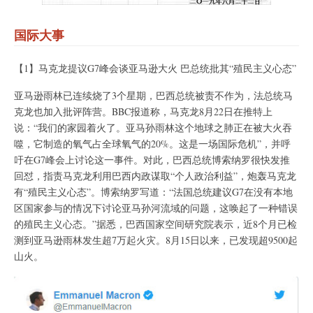
国际大事
【1】马克龙提议G7峰会谈亚马逊大火 巴总统批其“殖民主义心态”
亚马逊雨林已连续烧了3个星期，巴西总统被责不作为，法总统马
克龙也加入批评阵营。BBC报道称，马克龙8月22日在推特上
说：“我们的家园着火了。亚马孙雨林这个地球之肺正在被大火吞
噬，它制造的氧气占全球氧气的20%。这是一场国际危机”，并呼
吁在G7峰会上讨论这一事件。对此，巴西总统博索纳罗很快发推
回怼，指责马克龙利用巴西内政谋取“个人政治利益”，炮轰马克龙
有“殖民主义心态”。博索纳罗写道：“法国总统建议G7在没有本地
区国家参与的情况下讨论亚马孙河流域的问题，这唤起了一种错误
的殖民主义心态。”据悉，巴西国家空间研究院表示，近8个月已检
测到亚马逊雨林发生超7万起火灾。8月15日以来，已发现超9500起
山火。