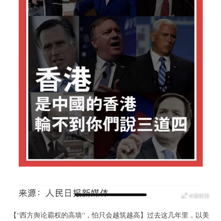
【“西方舆论霸权的高墙“，怕只会越筑越高】过去这几年里，以美