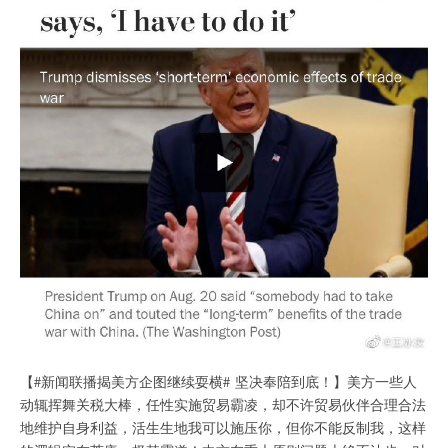
【#新闻联播揭美方企图继续耍横# 坚决奉陪到底！】美方一些人
动辄挥舞关税大棒，任性实施贸易霸凌，却不许贸易伙伴合理合法
地维护自身利益，活生生地我可以施压你，但你不能反制我，这样