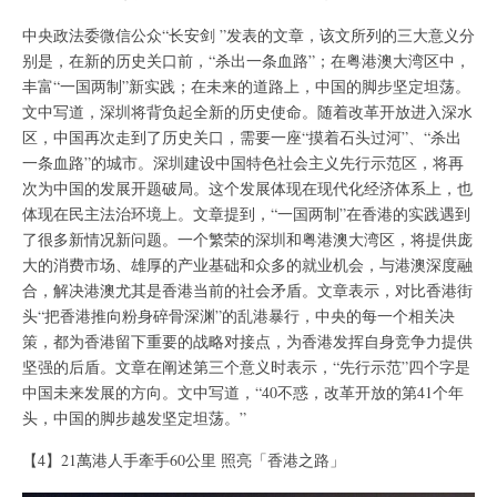
中央政法委微信公众“长安剑 ”发表的文章，该文所列的三大意义分
别是，在新的历史关口前，“杀出一条血路”；在粤港澳大湾区中，
丰富“一国两制”新实践；在未来的道路上，中国的脚步坚定坦荡。
文中写道，深圳将背负起全新的历史使命。随着改革开放进入深水
区，中国再次走到了历史关口，需要一座“摸着石头过河”、“杀出
一条血路”的城市。深圳建设中国特色社会主义先行示范区，将再
次为中国的发展开题破局。这个发展体现在现代化经济体系上，也
体现在民主法治环境上。文章提到，“一国两制”在香港的实践遇到
了很多新情况新问题。一个繁荣的深圳和粤港澳大湾区，将提供庞
大的消费市场、雄厚的产业基础和众多的就业机会，与港澳深度融
合，解决港澳尤其是香港当前的社会矛盾。文章表示，对比香港街
头“把香港推向粉身碎骨深渊”的乱港暴行，中央的每一个相关决
策，都为香港留下重要的战略对接点，为香港发挥自身竞争力提供
坚强的后盾。文章在阐述第三个意义时表示，“先行示范”四个字是
中国未来发展的方向。文中写道，“40不惑，改革开放的第41个年
头，中国的脚步越发坚定坦荡。”
【4】21萬港人手牽手60公里 照亮「香港之路」