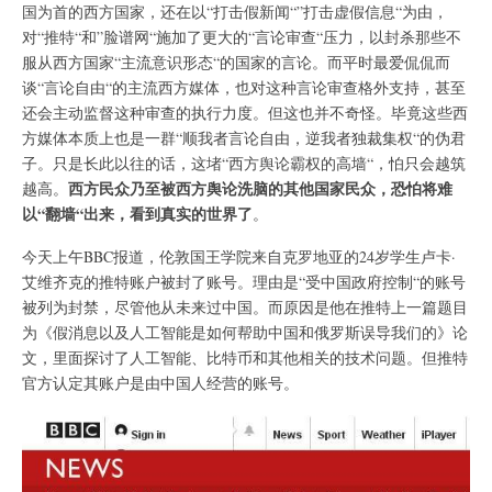
国为首的西方国家，还在以“打击假新闻“”打击虚假信息“为由，
对“推特“和”脸谱网“施加了更大的“言论审查“压力，以封杀那些不
服从西方国家“主流意识形态“的国家的言论。而平时最爱侃侃而
谈“言论自由“的主流西方媒体，也对这种言论审查格外支持，甚至
还会主动监督这种审查的执行力度。但这也并不奇怪。毕竟这些西
方媒体本质上也是一群“顺我者言论自由，逆我者独裁集权“的伪君
子。只是长此以往的话，这堵“西方舆论霸权的高墙“，怕只会越筑
西方民众乃至被西方舆论洗脑的其他国家民众，恐怕将难
越高。
以“翻墙“出来，看到真实的世界了
。
今天上午BBC报道，伦敦国王学院来自克罗地亚的24岁学生卢卡·
艾维齐克的推特账户被封了账号。理由是“受中国政府控制“的账号
被列为封禁，尽管他从未来过中国。而原因是他在推特上一篇题目
为《假消息以及人工智能是如何帮助中国和俄罗斯误导我们的》论
文，里面探讨了人工智能、比特币和其他相关的技术问题。但推特
官方认定其账户是由中国人经营的账号。