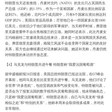
特朗普当天还发推指，丹麦对北约（NATO）的支出只占其国民生
产总值（GDP）的1.35%，作为一个富裕国家，丹麦出资比例应该
达到2%。他还称，北约28个成员国中，只有8个国家出资比例达到
GDP 的2%，美国出资远高得多；尽管他已令一些国家多出资1000
亿美元，但依旧少于他们获得的军事保护。当天稍早时候，弗雷德
里克森曾重申不会出售格陵兰的立场。她同时还表示，此次丹麦女
王玛格丽特二世邀请美国总统来访，原本是一次加深两国关系的机
会。弗雷德里克森强调，格陵兰风波不会改变两个国家之间的友好
关系，双方也会继续通过对话来解决问题。她还补充称，丹麦仍然
对特朗普的来访持开放态度。
【4】马克龙与特朗普共进午餐 特朗普称“我爱法国葡萄酒”
据华盛顿邮报24日报道，美国总统特朗普已抵达法国，在G7峰会
开幕前，他同马克龙在比亚里茨共进午餐。马克龙称，他们讨论了
全世界“许多危机”，包括贸易政策和气候变化等。特朗普被问及，
是否会为了报复法国的数字税而向其葡萄酒征税，他未明确表态，
只是称“我爱法国葡萄酒”。特朗普还表示，自己与马克龙有“很多
相似之处”和“特别的关系”，他称本周末会取得很多成果，并对此
非常期待。