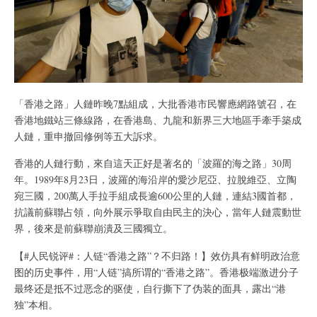
「香港之路」人鏈昨晚7點組成，大批香港市民響應網路號召，在
香港地鐵站三條線路，在香港島、九龍和新界三大地區手牽手築成
人鏈，重申撤回修例等五大訴求。
香港的人鏈行動，來自這天正好是著名的「波羅的海之路」30周
年。1989年8月23日，波羅的海沿岸的愛沙尼亞、拉脫維亞、立陶
宛三國，200萬人手拉手組成長逾600公里的人鏈，連結3國首都，
抗議前蘇聯占領，向外展示爭取自由民主的決心，當年人鏈震動世
界，後來是前蘇聯崩潰及三國獨立。
【#人民锐评#：人链“香港之路”？不归路！】效仿具有鲜明政治意
图的历史事件，用“人链”搞所谓的“香港之路”。香港极端激进分子
最终还是抵不过恶念的驱使，自行撕下了伪装的面具，露出“港
独”本相。