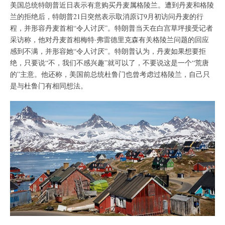
美国总统特朗普近日表示有意购买丹麦属格陵兰。遭到丹麦和格陵
兰的拒绝后，特朗普21日突然表示取消原订9月初访问丹麦的行
程，并形容丹麦首相“令人讨厌”。特朗普当天在白宫草坪接受记者
采访称，他对丹麦首相梅特·弗雷德里克森有关格陵兰问题的回应
感到不满，并形容她“令人讨厌”。特朗普认为，丹麦如果想要拒
绝，只要说“不，我们不感兴趣”就可以了，不要说这是一个“荒唐
的”主意。他还称，美国前总统杜鲁门也曾考虑过格陵兰，自己只
是与杜鲁门有相同想法。