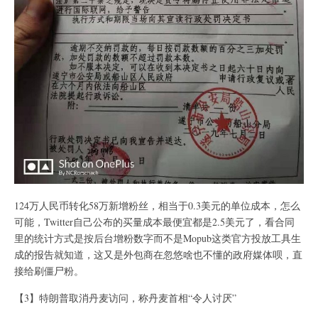
124万人民币转化58万新增粉丝，相当于0.3美元的单位成本，怎么
可能，Twitter自己公布的买量成本最便宜都是2.5美元了，看合同
里的统计方式是按后台增粉数字而不是Mopub这类官方投放工具生
成的报告就知道，这又是外包商在忽悠啥也不懂的政府媒体呗，直
接给刷僵尸粉。
【3】特朗普取消丹麦访问，称丹麦首相“令人讨厌”