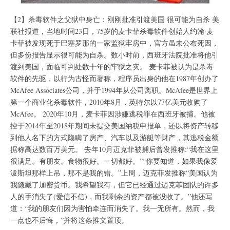
【2】杀毒软件之父狱中身亡：刚刚批准引渡美国 很可能为自杀 美
联社报道，当地时间23日，75岁的麦卡菲杀毒软件创始人约翰·麦
卡菲被发现死于巴塞罗那的一家监狱牢房中，官方虽未公布死因，
但多份报告显示很可能为自杀。数小时前，西班牙法院批准将他引
渡到美国，面临可判处数十年的牢狱之灾。 麦卡菲被认为是杀毒
软件的先驱，以行为古怪而著称，程序员出身的他在1987年创办了
McAfee Associates公司，并于1994年从公司离职。McAfee是世界上
第一个商业化杀毒软件，2010年8月，英特尔以77亿美元收购了
McAfee。 2020年10月，麦卡菲因涉嫌逃税罪在西班牙被捕。他被
控于2014年至2018年期间未提交美国纳税申报单，还以将资产转移
到他人名下的方式隐瞒了房产、汽车以及游艇等财产，其逃税金额
据称高达数百万美元。 去年10月迈克菲被捕后曾发推称:“我在这里
很满足。有朋友。食物很好。一切都好。”“你要知道，如果我像爱
泼斯坦那样上吊，那不是我的错。”上周，迈克菲发推称“美国认为
我隐藏了加密货币。我希望我有，但它已经通过迈克菲团队的许多
人的手消失了(爱信不信)，而我剩余的资产都被没收了。”他还写
道：“我的朋友们因为害怕牵连而消失了。我一无所有。然而，我
一点也不后悔，”并将这条推文置顶。