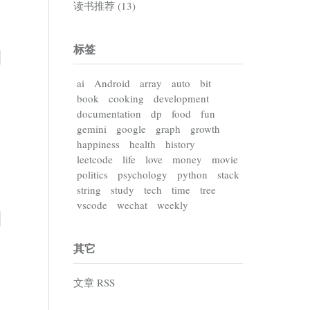
读书推荐 (13)
标签
ai
Android
array
auto
bit
book
cooking
development
documentation
dp
food
fun
gemini
google
graph
growth
happiness
health
history
leetcode
life
love
money
movie
politics
psychology
python
stack
string
study
tech
time
tree
vscode
wechat
weekly
其它
文章 RSS
会