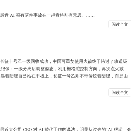
新闻思考 最近 AI 圈有两件事放在一起看特别有意思。……
阅读全文
： 新闻思考 长征十号乙一级回收成功，中国可重复使用火箭终于跨过了轨道级
前半段很像：一级分离后调整姿态，利用栅格舵控制方向，再次点火减
依靠着陆腿自己站在甲板上，长征十号乙则不带传统着陆腿，而是由
阅读全文
闻思考 最近大公司 CEO 对 AI 替代工作的说法，明显从过去的“AI 很猛、