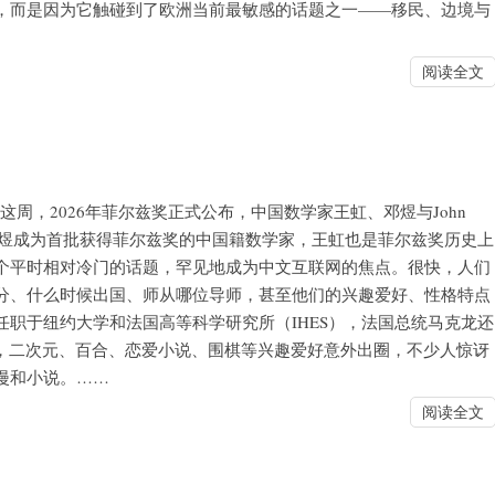
，而是因为它触碰到了欧洲当前最敏感的话题之一——移民、边境与
阅读全文
 新闻思考 这周，2026年菲尔兹奖正式公布，中国数学家王虹、邓煜与John
中，王虹和邓煜成为首批获得菲尔兹奖的中国籍数学家，王虹也是菲尔兹奖历史上
个平时相对冷门的话题，罕见地成为中文互联网的焦点。很快，人们
分、什么时候出国、师从哪位导师，甚至他们的兴趣爱好、性格特点
职于纽约大学和法国高等科学研究所（IHES），法国总统马克龙还
”，二次元、百合、恋爱小说、围棋等兴趣爱好意外出圈，不少人惊讶
漫和小说。……
阅读全文